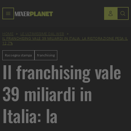
HOME
>
LE ULTIMISSIME DAL WEB
>
IL FRANCHISING VALE 39 MILIARDI IN ITALIA: LA RISTORAZIONE PESA IL
12,7%
Rassegna stampa
franchising
Il franchising vale
39 miliardi in
Italia: la