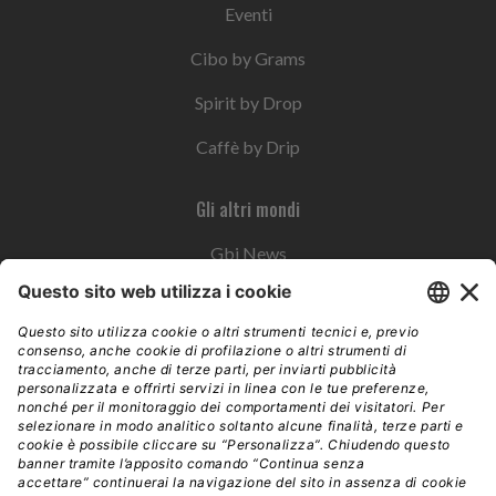
Eventi
Cibo by Grams
Spirit by Drop
Caffè by Drip
Gli altri mondi
Gbi News
Instoremag
Esplora il gruppo
Edra Edizioni
Edizioni LSWR
LSWR Group