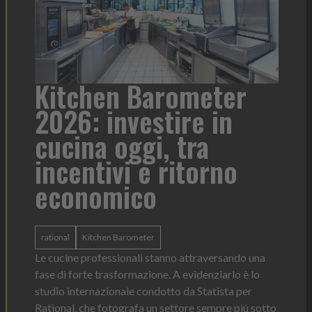
a
Kitchen Barometer
He
2026: investire in
fo
cucina oggi, tra
con
incentivi e ritorno
economico
Heinz 
 anno —
La novi
n Italia
ergonom
rational
Kitchen Barometer
e Horeca
dosagg
ati per
Le cucine professionali stanno attraversando una
Legg
fase di forte trasformazione. A evidenziarlo è lo
studio internazionale condotto da Statista per
Rational, che fotografa un settore sempre più sotto