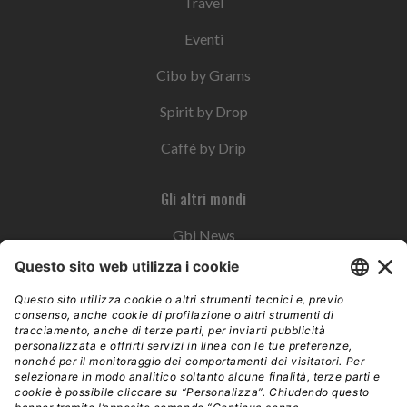
Travel
Eventi
Cibo by Grams
Spirit by Drop
Caffè by Drip
Gli altri mondi
Gbi News
Instoremag
Esplora il gruppo
Edra Edizioni
Edizioni LSWR