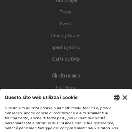
Travel
Eventi
Cibo by Grams
Spirit by Drop
Caffè by Drip
Gli altri mondi
Gbi News
Instoremag
Esplora il gruppo
Edra Edizioni