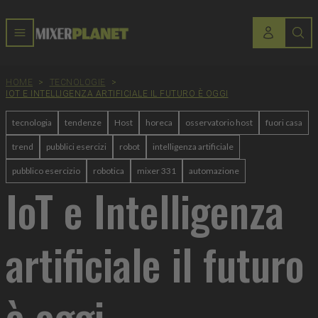
HOME
>
TECNOLOGIE
>
IOT E INTELLIGENZA ARTIFICIALE IL FUTURO È OGGI
tecnologia
tendenze
Host
horeca
osservatorio host
fuori casa
trend
pubblici esercizi
robot
intelligenza artificiale
pubblico esercizio
robotica
mixer 331
automazione
IoT e Intelligenza
artificiale il futuro
è oggi