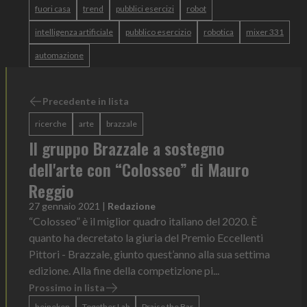
fuori casa
trend
pubblici esercizi
robot
intelligenza artificiale
pubblico esercizio
robotica
mixer 331
automazione
Precedente in lista
ricerche
arte
brazzale
Il gruppo Brazzale a sostegno
dell'arte con “Colosseo” di Mauro
Reggio
27 gennaio 2021
|
Redazione
“Colosseo” è il miglior quadro italiano del 2020. È
quanto ha decretato la giuria del Premio Eccellenti
Pittori - Brazzale, giunto quest’anno alla sua settima
edizione. Alla fine della competizione pi...
Prossimo in lista
heineken
Together Lab
Praise the Bar