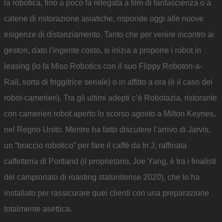
la robotica, fino a poco fa relegata a film di fantascienza o a
catene di ristorazione asiatiche, risponde oggi alle nuove
esigenze di distanziamento. Tanto che per venire incontro ai
gestori, dato l’ingente costo, si inizia a proporre i robot in
leasing (lo fa Miso Robotics con il suo Flippy Roboton-a-
Rail, sorta di friggitrice seriale) o in affitto a ora (è il caso dei
robot-camerieri). Tra gli ultimi adepti c’è Robotazia, ristorante
con camerieri robot aperto lo scorso agosto a Milton Keynes,
nel Regno Unito. Mentre ha fatto discutere l’arrivo di Jarvis,
un “braccio robotico” per fare il caffè da In J, raffinata
caffetteria di Portland (il proprietario, Joe Yang, è tra i finalisti
del campionato di roasting statunitense 2020), che lo ha
installato per rassicurare quei clienti con una preparazione
totalmente asettica.