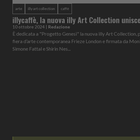
arte
illy art collection
caffè
illycaffè, la nuova illy Art Collection unisc
10 ottobre 2024
|
Redazione
È dedicata a "Progetto Genesi" la nuova illy Art Collection, 
fiera d’arte contemporanea Frieze London e firmata da Moni
Simone Fattal e Shirin Nes...