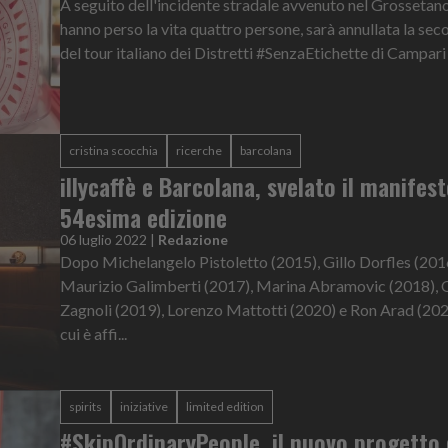
A seguito dell'incidente stradale avvenuto nel Grossetano
hanno perso la vita quattro persone, sarà annullata la se
del tour italiano dei Distretti #SenzaEtichette di Campari 
cristina scocchia
ricerche
barcolana
illycaffè e Barcolana, svelato il manifest
54esima edizione
06 luglio 2022
|
Redazione
Dopo Michelangelo Pistoletto (2015), Gillo Dorfles (201
Maurizio Galimberti (2017), Marina Abramovic (2018), 
Zagnoli (2019), Lorenzo Mattotti (2020) e Ron Arad (2021)
cui è affi...
spirits
iniziative
limited edition
#SkipOrdinaryPeople, il nuovo progetto 