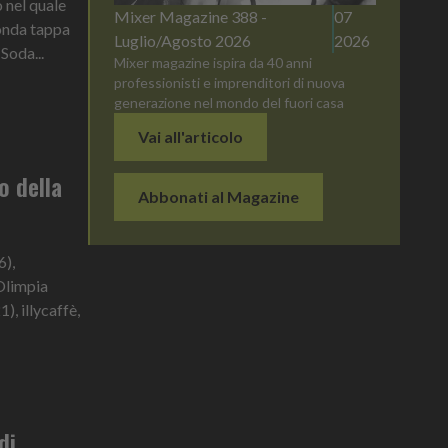
 nel quale
Mixer Magazine 388 -
07
conda tappa
Luglio/Agosto 2026
2026
Soda...
Mixer magazine ispira da 40 anni
professionisti e imprenditori di nuova
generazione nel mondo del fuori casa
Vai all'articolo
o della
Abbonati al Magazine
6),
Olimpia
, illycaffè,
di