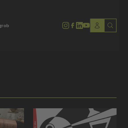
lgrob