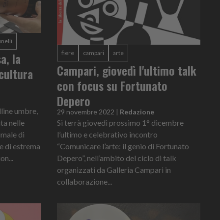
nelli
fiere
campari
arte
a, la
Campari, giovedì l'ultimo talk
scultura
con focus su Fortunato
Depero
lline umbre,
29 novembre 2022
|
Redazione
ta nelle
Si terrà giovedì prossimo 1° dicembre
imale di
l’ultimo e celebrativo incontro
 e di estrema
“Comunicare l’arte: il genio di Fortunato
on...
Depero”, nell’ambito del ciclo di talk
organizzati da Galleria Campari in
collaborazione...