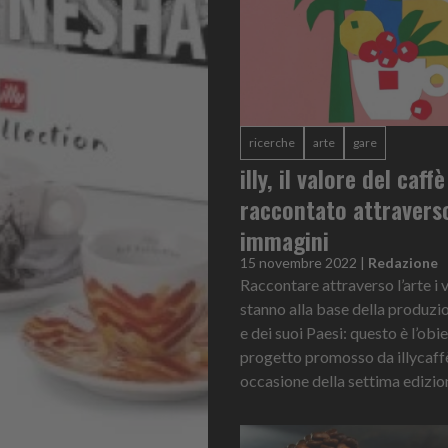
ricerche
arte
gare
illy, il valore del caffè
raccontato attraverso
immagini
15 novembre 2022
|
Redazione
Raccontare attraverso l’arte i 
stanno alla base della produzi
e dei suoi Paesi: questo è l’obi
progetto promosso da illycaffè
occasione della settima edizion