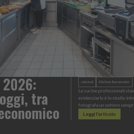
onnaise: un formato
He
ontesto di servizio
La 
con