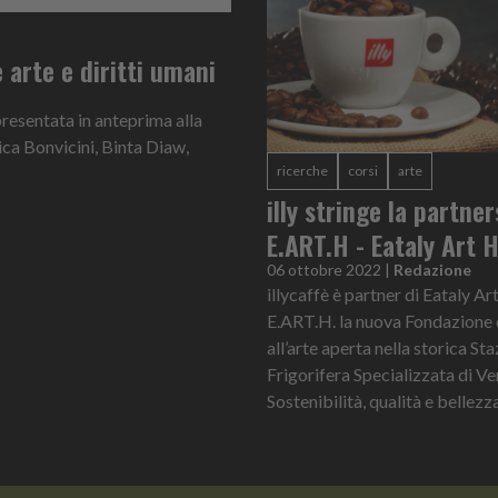
e arte e diritti umani
presentata in anteprima alla
ca Bonvicini, Binta Diaw,
ricerche
corsi
arte
illy stringe la partne
E.ART.H - Eataly Art 
06 ottobre 2022
|
Redazione
illycaffè è partner di Eataly A
E.ART.H. la nuova Fondazione
all’arte aperta nella storica St
Frigorifera Specializzata di Ve
Sostenibilità, qualità e bellezza 