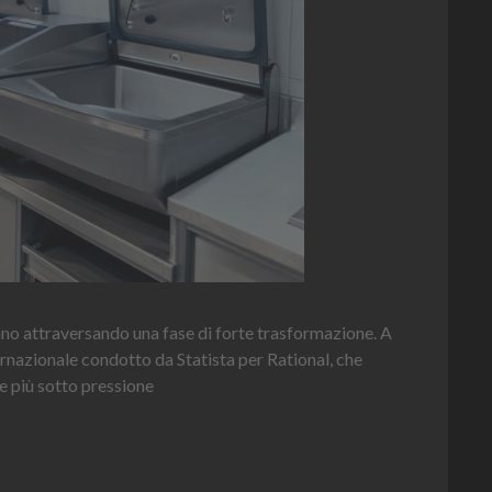
inz Mayonnaise
Heinz
novità di quest'anno è la Chef Bottle 1L: ergonomica, con perfetta vi
tenuto e dosaggio sempre sotto controllo
Leggi l'articolo