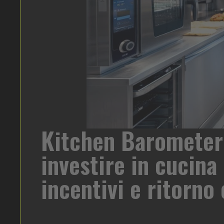
Heinz May
una fase di forte trasformazione. A
per ogni c
to da Statista per Rational, che
one