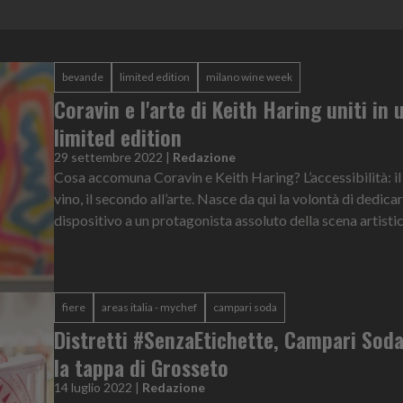
bevande
limited edition
milano wine week
Coravin e l'arte di Keith Haring uniti in 
limited edition
29 settembre 2022
|
Redazione
Cosa accomuna Coravin e Keith Haring? L’accessibilità: il
vino, il secondo all’arte. Nasce da qui la volontà di dedicar
dispositivo a un protagonista assoluto della scena artistic
fiere
areas italia - mychef
campari soda
Distretti #SenzaEtichette, Campari Soda
la tappa di Grosseto
14 luglio 2022
|
Redazione