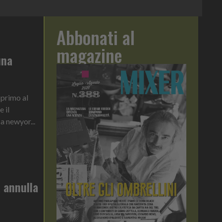
Abbonati al
magazine
una
 primo al
e il
a newyor...
 annulla