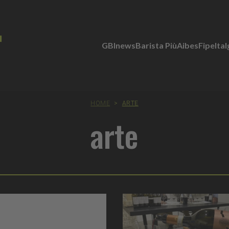
GBInews
Barista Più
Aibes
Fipe
Ita
HOME
>
ARTE
arte