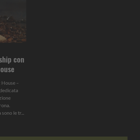
rship con
House
rt House –
 dedicata
azione
rona.
sono le tr...