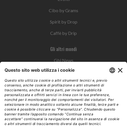
Cibo by Grams
Spirit by Drop
Caffè by Drip
Gli altri mondi
Gbi News
Instoremag
Esplora il gruppo
Edra Edizioni
Edizioni LSWR
LSWR Group