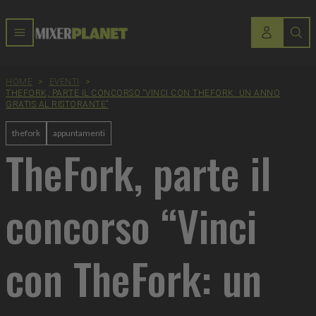
HOME
>
EVENTI
>
THEFORK, PARTE IL CONCORSO “VINCI CON THEFORK: UN ANNO
GRATIS AL RISTORANTE”
thefork
appuntamenti
TheFork, parte il
concorso “Vinci
con TheFork: un