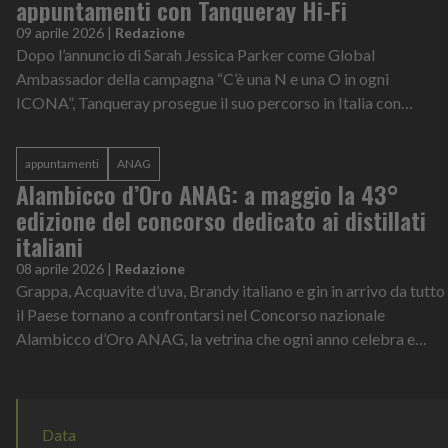
appuntamenti con Tanqueray Hi-Fi
09 aprile 2026
|
Redazione
Dopo l’annuncio di Sarah Jessica Parker come Global
Ambassador della campagna “C’è una N e una O in ogni
ICONA”, Tanqueray prosegue il suo percorso in Italia con
“NON il solito aperitivo”, un progetto...
appuntamenti
ANAG
Alambicco d’Oro ANAG: a maggio la 43°
edizione del concorso dedicato ai distillati
italiani
08 aprile 2026
|
Redazione
Grappa, Acquavite d’uva, Brandy italiano e gin in arrivo da tutto
il Paese tornano a confrontarsi nel Concorso nazionale
Alambicco d’Oro ANAG, la vetrina che ogni anno celebra e
premia l’eccellenza de...
Data