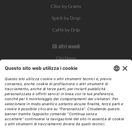
Cibo by Grams
Spirit by Drop
Caffè by Drip
Gli altri mondi
Gbi News
Instoremag
Esplora il gruppo
Edra Edizioni
Edizioni LSWR
LSWR Group