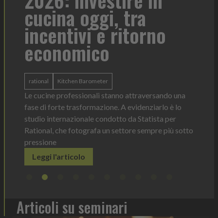
formato per ogni
To
contesto di servizio
di
o
l'
Heinz Mayonnaise
Heinz
ba
La novità di quest'anno è la Chef Bottle 1L:
ergonomica, con perfetta visibilità sul contenuto e
dosaggio sempre sotto controllo
tork
ndo una
Leggi l'articolo
Il di
o è lo
prodo
 per
elimi
più sotto
Le
Articoli su seminari