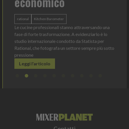
economico
 anno —
La novi
n Italia
ergonom
rational
Kitchen Barometer
e Horeca
dosagg
ati per
Le cucine professionali stanno attraversando una
Legg
fase di forte trasformazione. A evidenziarlo è lo
studio internazionale condotto da Statista per
Rational, che fotografa un settore sempre più sotto
pressione
Leggi l'articolo
Contatti