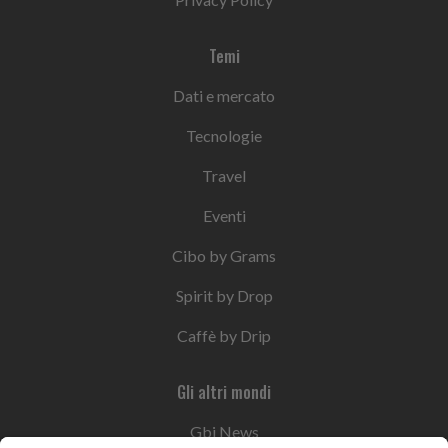
Temi
Dati e mercato
Tecnologie
Travel
Eventi
Cibo by Grams
Spirit by Drop
Caffè by Drip
Gli altri mondi
Gbi News