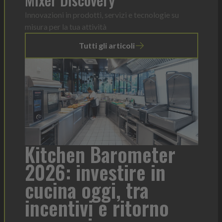
Innovazioni in prodotti, servizi e tecnologie su
misura per la tua attività
Tutti gli articoli
a
Kitchen Barometer
He
2026: investire in
fo
cucina oggi, tra
con
incentivi e ritorno
Heinz 