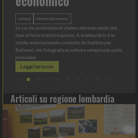
o
La novità di quest'anno è la Chef Bottl
ergonomica, con perfetta visibilità su
er
dosaggio sempre sotto controllo
 stanno attraversando una
Leggi l'articolo
ione. A evidenziarlo è lo
ondotto da Statista per
 un settore sempre più sotto
Articoli su regione lombardia