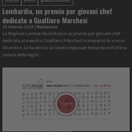
ricerche
premio
gualtiero marchesi
Lombardia, un premio per giovani chef
dedicato a Gualtiero Marchesi
28 febbraio 2018
|
Redazione
La Regione Lombardia istituisce un premio per giovani chef
dedicato al maestro Gualtiero Marchesi scomparso lo scorso
dicembre. Lo ha deciso la Giunta regionale lmbarda nell'ultima
seduta della legisl...