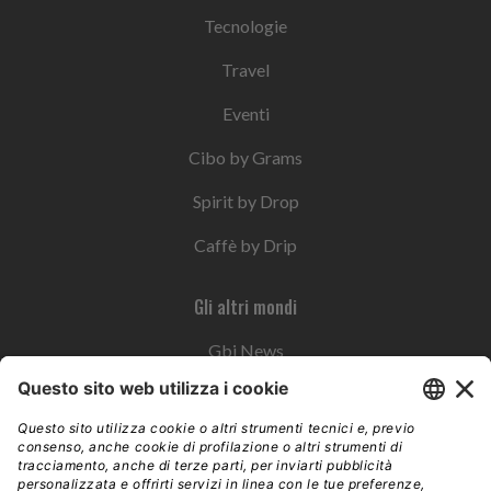
Tecnologie
Travel
Eventi
Cibo by Grams
Spirit by Drop
Caffè by Drip
Gli altri mondi
Gbi News
Instoremag
Esplora il gruppo