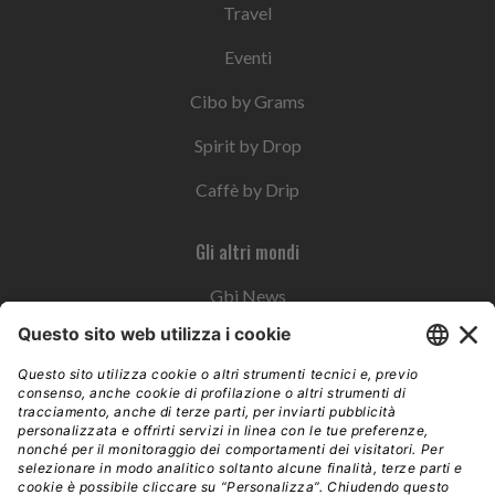
Travel
Eventi
Cibo by Grams
Spirit by Drop
Caffè by Drip
Gli altri mondi
Gbi News
Instoremag
Esplora il gruppo
Edra Edizioni
Edizioni LSWR