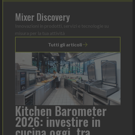
Mixer Discovery
Innovazioni in prodotti, servizi e tecnologie su
misura per la tua attività
Tutti gli articoli
Barometer
Heinz Mayonnai
estire in
formato per og
gi, tra
contesto di ser