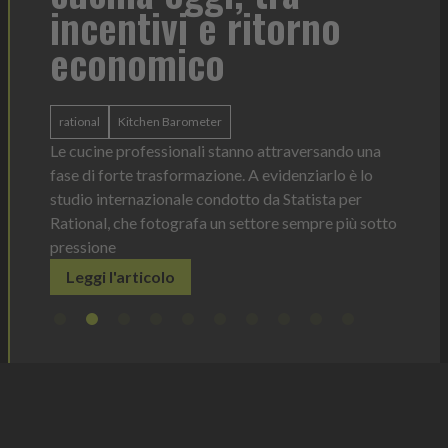
 e ritorno
co
Heinz Mayonnaise
Heinz
La novità di quest'anno è la Chef Bott
ergonomica, con perfetta visibilità s
eter
dosaggio sempre sotto controllo
li stanno attraversando una
Leggi l'articolo
azione. A evidenziarlo è lo
condotto da Statista per
a un settore sempre più sotto