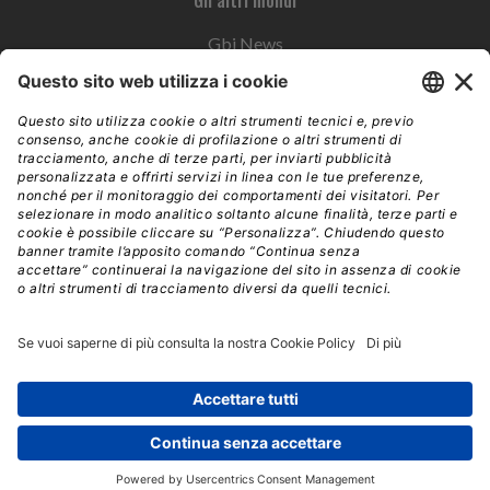
Gbi News
Instoremag
Esplora il gruppo
Edra Edizioni
Edizioni LSWR
LSWR Group
Edra Edizioni
La Tribuna
Mixer è un prodotto del network Edra Edizioni. Direzione, amministrazione,
redazione, pubblicità | © Copyright 2026 – Tutti i diritti riservati | Partita IVA e C.F.
14392510963