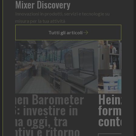
Mixer Discovery
Innovazioni in prodotti, servizi e tecnologie su
misura per la tua attività
Tutti gli articoli
r
Heinz Mayonnaise: un
formato per ogni
Tor
contesto di servizio
di 