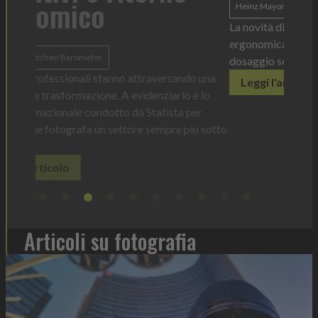
l'i
Heinz Mayonnaise
Heinz
ba
La novità di quest'anno è la Chef Bottle 1L:
ergonomica, con perfetta visibilità sul contenuto e
dosaggio sempre sotto controllo
tork
o una
Leggi l'articolo
Il disp
è lo
prodott
er
elimina
ù sotto
Legg
Articoli su fotografia