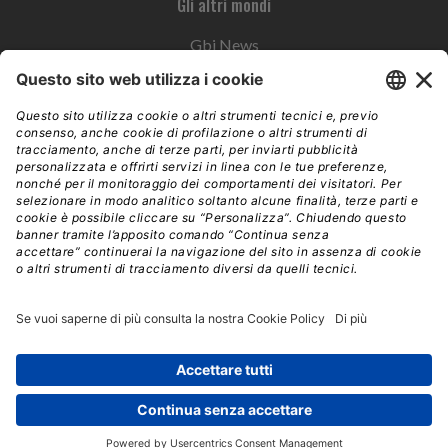
Gli altri mondi
Gbi News
Instoremag
Esplora il gruppo
Edra Edizioni
Edizioni LSWR
LSWR Group
Edra Edizioni
La Tribuna
Mixer è un prodotto del network Edra Edizioni. Direzione, amministrazione,
redazione, pubblicità | © Copyright 2026 – Tutti i diritti riservati | Partita IVA e C.F.
14392510963