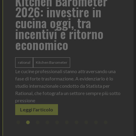
a
Kitchen Barometer
He
2026: investire in
fo
cucina oggi, tra
con
incentivi e ritorno
economico
Heinz 
 anno —
La novi
n Italia
ergonom
rational
Kitchen Barometer
e Horeca
dosagg
ati per
Le cucine professionali stanno attraversando una
Legg
fase di forte trasformazione. A evidenziarlo è lo
studio internazionale condotto da Statista per
Rational, che fotografa un settore sempre più sotto
pressione
Leggi l'articolo