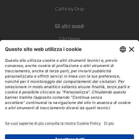
Caffè by Drip
Gli altri mondi
Gbi News
Instoremag
Esplora il gruppo
Edra Edizioni
Edizioni LSWR
LSWR Group
Edra Edizioni
La Tribuna
Mixer è un prodotto del network Edra Edizioni. Direzione, amministrazione,