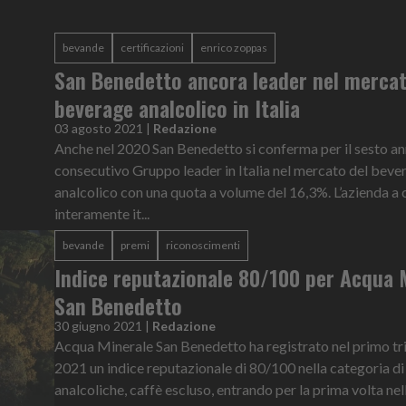
bevande
certificazioni
enrico zoppas
San Benedetto ancora leader nel mercat
beverage analcolico in Italia
03 agosto 2021
|
Redazione
Anche nel 2020 San Benedetto si conferma per il sesto a
consecutivo Gruppo leader in Italia nel mercato del beve
analcolico con una quota a volume del 16,3%. L’azienda a 
interamente it...
bevande
premi
riconoscimenti
Indice reputazionale 80/100 per Acqua 
San Benedetto
30 giugno 2021
|
Redazione
Acqua Minerale San Benedetto ha registrato nel primo tr
2021 un indice reputazionale di 80/100 nella categoria d
analcoliche, caffè escluso, entrando per la prima volta nella