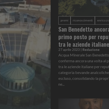
premi
riconoscimenti
enrico z
San Benedetto ancora
primo posto per repu
tra le aziende italian
27 aprile 2023
|
Redazione
Acqua Minerale San Benedetto
conferma ancora una volta al 
tra le aziende italiane per repu
categoria bevande analcoliche
escluso, consolidando la propr
ne...