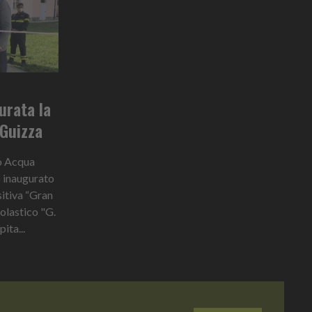
urata la
 Guizza
po Acqua
 inaugurato
sitiva “Gran
olastico "G.
ita...