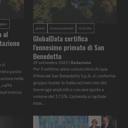
oppas
premi
riconoscimenti
ricerche
 al
GlobalData certifica
tazione
l'ennesimo primato di San
e
Benedetto
29 settembre 2022
|
Redazione
 si
Per il settimo anno consecutivo Acqua
primo posto
Minerale San Benedetto S.p.A. si conferma
tazione nella
gruppo leader in Italia nel mercato del
, caffè
beverage analcolico con una quota a
ia presenza
volume del 17,5%. L’azienda a capitale
inter...