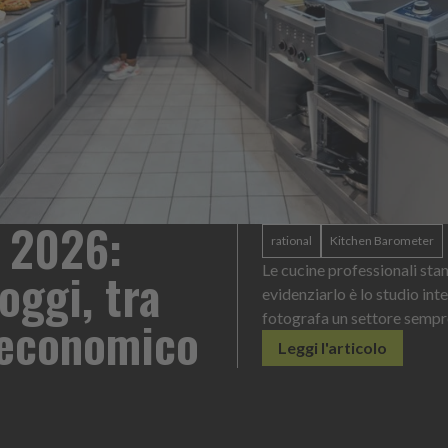
Heinz Mayonnaise: 
azione. A
per ogni contesto di
, che