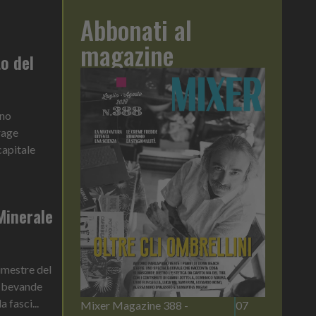
Abbonati al
magazine
o del
nno
rage
capitale
Minerale
imestre del
i bevande
 fasci...
Mixer Magazine 388 -
07