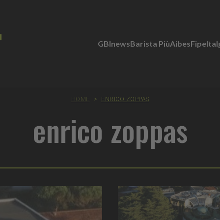
GBInews
Barista Più
Aibes
Fipe
Ita
HOME
>
ENRICO ZOPPAS
enrico zoppas