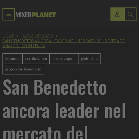
HOME
>
DATI & MERCATO
>
SAN BENEDETTO ANCORA LEADER NEL MERCATO DEL BEVERAGE
ANALCOLICO IN ITALIA
bevande
certificazioni
enrico zoppas
globaldata
gruppo san benedetto
San Benedetto
ancora leader nel
mercato del