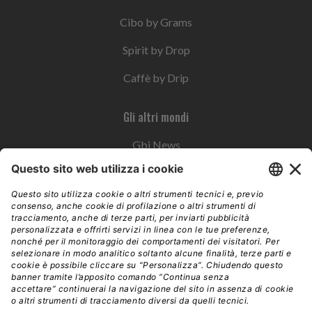
Cibo by Grams
Spirit by Drop
Caffè by Drip
Gli altri mondi
Gbi News
Instoremag
Esplora il gruppo
Edra Edizioni
Edizioni LSWR
LSWR Group