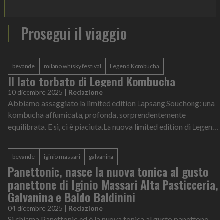
Prosegui il viaggio
bevande
milano whisky festival
Legend Kombucha
Il lato torbato di Legend Kombucha
10 dicembre 2025
|
Redazione
Abbiamo assaggiato la limited edition Lapsang Souchong: una
kombucha affumicata, profonda, sorprendentemente
equilibrata. E sì, ci è piaciuta.La nuova limited edition di Legend
Kombucha, Lapsang Souch...
bevande
iginio massari
galvanina
Panettonic, nasce la nuova tonica al gusto
panettone di Iginio Massari Alta Pasticceria,
Galvanina e Baldo Baldinini
04 dicembre 2025
|
Redazione
Si chiama Panettonic ed è la nuova tonica al gusto panettone