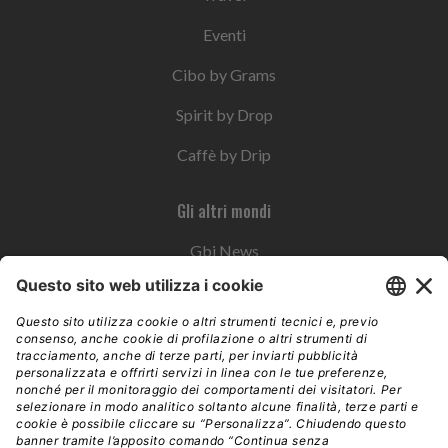
Eventi
Cibo by Grams
Spirit by Drop
Caffè by Drip
Gli altri mondi
Gbi News
Instoremag
Esplora il gruppo
Edra Edizioni
Edizioni LSWR