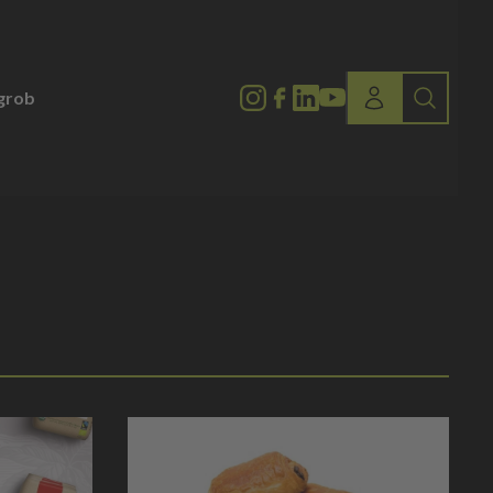
lgrob