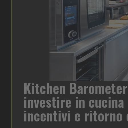
Kitchen Barometer 
birra su
investire in cucina o
ca un
get e
incentivi e ritorno