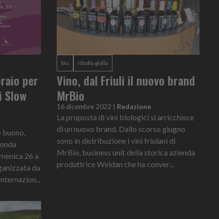
bio
ribolla gialla
raio per
Vino, dal Friuli il nuovo brand
i Slow
MrBio
16 dicembre 2022
|
Redazione
La proposta di vini biologici si arricchisce
di un nuovo brand. Dallo scorso giugno
o buono,
sono in distribuzione i vini friulani di
econda
MrBio, business unit della storica azienda
omenica 26 a
produttrice Weldan che ha conver...
ganizzata da
ternazion...