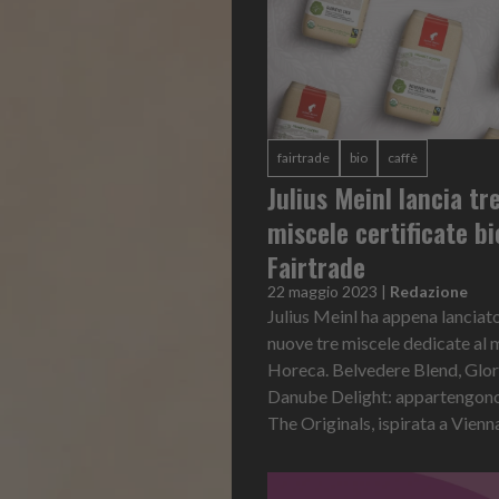
fairtrade
bio
caffè
Julius Meinl lancia tr
miscele certificate bi
Fairtrade
22 maggio 2023
|
Redazione
Julius Meinl ha appena lanciato
nuove tre miscele dedicate al
Horeca. Belvedere Blend, Glor
Danube Delight: appartengono 
The Originals, ispirata a Vienna