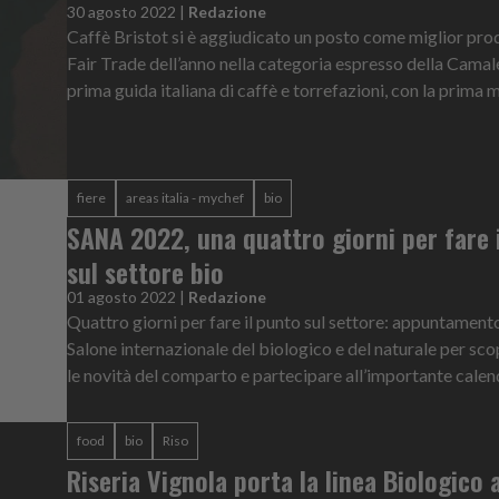
30 agosto 2022
|
Redazione
Caffè Bristot si è aggiudicato un posto come miglior pro
Fair Trade dell’anno nella categoria espresso della Camal
prima guida italiana di caffè e torrefazioni, con la prima mi
fiere
areas italia - mychef
bio
SANA 2022, una quattro giorni per fare 
sul settore bio
01 agosto 2022
|
Redazione
Quattro giorni per fare il punto sul settore: appuntamen
Salone internazionale del biologico e del naturale per sco
le novità del comparto e partecipare all’importante calend
food
bio
Riso
Riseria Vignola porta la linea Biologico 