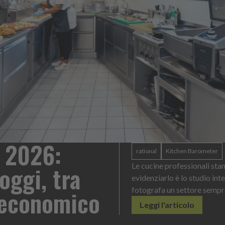
2026:
rational
Kitchen Barometer
ggi, tra
Le cucine professionali stanno
evidenziarlo è lo studio intern
 economico
fotografa un settore sempre pi
Leggi l'articolo