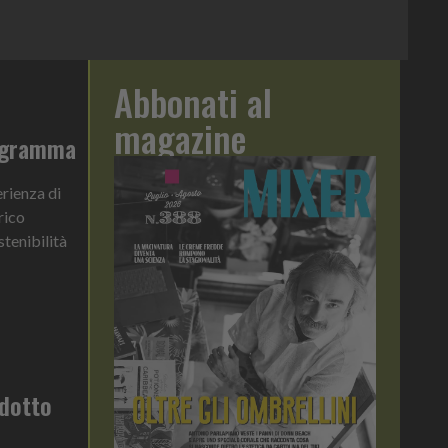
Abbonati al
magazine
rogramma
erienza di
rico
stenibilità
odotto