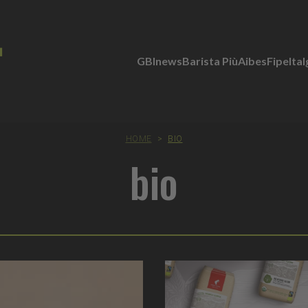
GBInews
Barista Più
Aibes
Fipe
Ita
HOME
>
BIO
bio