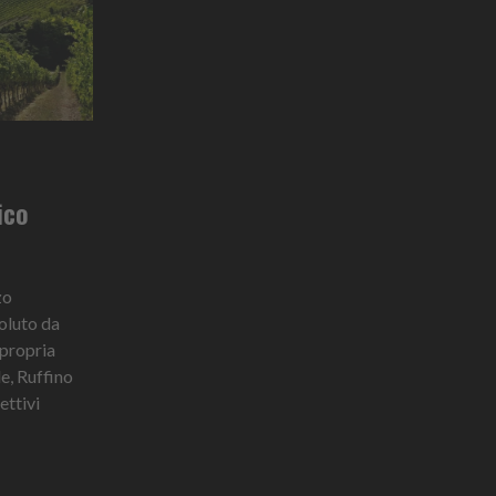
ico
zo
oluto da
 propria
le, Ruffino
ettivi