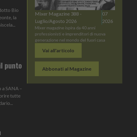
dotto Bio
Mixer Magazine 388 -
07
eonte, la
Luglio/Agosto 2026
2026
scela...
Mixer magazine ispira da 40 anni
professionisti e imprenditori di nuova
generazione nel mondo del fuori casa
Vai all'articolo
il punto
Abbonati al Magazine
to a SANA –
prire tutte
ario...
a