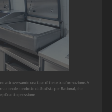
Hein
 attraversando una fase di forte trasformazione. A
per o
azionale condotto da Statista per Rational, che
ù sotto pressione