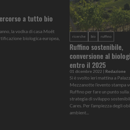
ercorso a tutto bio
t’anno, la vodka di casa Moët
ricerche
bio
ruffino
ertificazione biologica europea,
Ruffino sostenibile,
conversione al biolog
entro il 2025
01 dicembre 2022
|
Redazione
Si è svolto ieri mattina a Palaz
Mezzanotte l’evento stampa v
Ruffino per fare un punto sulla
strategia di sviluppo sostenibi
Cares. Per l’ampiezza degli obi
ambient...