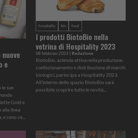
hospitality
bio
food
I prodotti BiotoBio nella
vetrina di Hospitality 2023
e nuove
08 febbraio 2023
|
Redazione
BiotoBio, azienda attiva nella produzione,
o e
confezionamento e distribuzione di marchi
biologici, partecipa a Hospitality 2023.
All’interno dello spazio BiotoBio sarà
 le sue
possibile scoprire tutte le novità...
 mondo
iette Gold e
alla linea
, e sono ce...