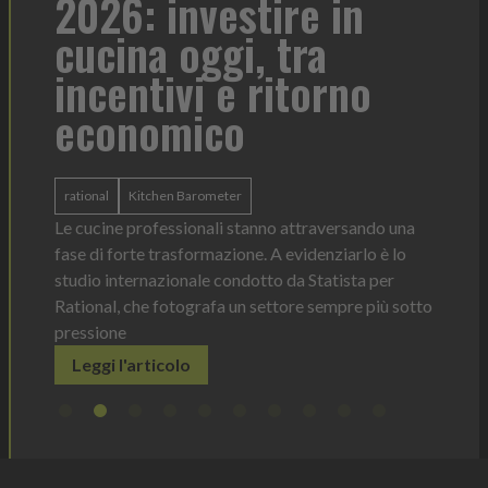
2026: investire in
fo
cucina oggi, tra
con
incentivi e ritorno
economico
Heinz 
 anno —
La novi
n Italia
ergonom
rational
Kitchen Barometer
e Horeca
dosagg
ati per
Le cucine professionali stanno attraversando una
Legg
fase di forte trasformazione. A evidenziarlo è lo
studio internazionale condotto da Statista per
Rational, che fotografa un settore sempre più sotto
pressione
Leggi l'articolo