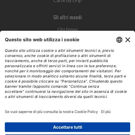
Caffè by Drip
Gli altri mondi
Gbi News
Instoremag
Esplora il gruppo
Edra Edizioni
Edizioni LSWR
LSWR Group
Edra Edizioni
La Tribuna
Mixer è un prodotto del network Edra Edizioni. Direzione, amministrazione,
redazione, pubblicità | © Copyright 2026 – Tutti i diritti riservati | Partita IVA e C.F.