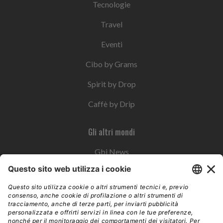
Tecnologie
Travel
Eventi
Cibo by Grams
Spirit by Drop
Caffè by Drip
Gli altri mondi
Gbi News
Instoremag
Esplora il gruppo
Edra Edizioni