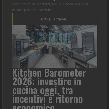
Innovazioni in prodotti, servizi e tecnologie su
misura per la tua attività
Tutti gli articoli
eter
Heinz Mayonnaise: u
 in
formato per ogni
a
contesto di servizio
rno
Heinz Mayonnaise
Heinz