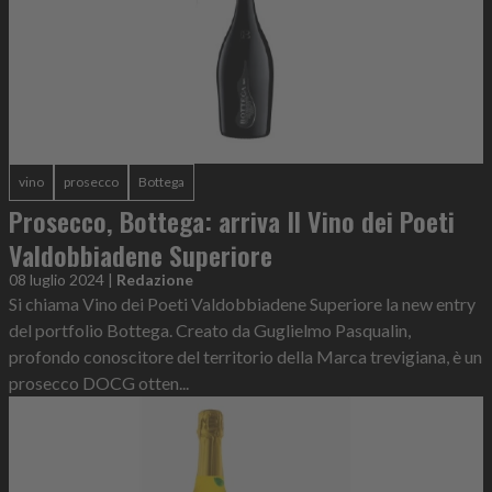
vino
prosecco
Bottega
Prosecco, Bottega: arriva Il Vino dei Poeti
Valdobbiadene Superiore
08 luglio 2024
|
Redazione
Si chiama Vino dei Poeti Valdobbiadene Superiore la new entry
del portfolio Bottega. Creato da Guglielmo Pasqualin,
profondo conoscitore del territorio della Marca trevigiana, è un
prosecco DOCG otten...