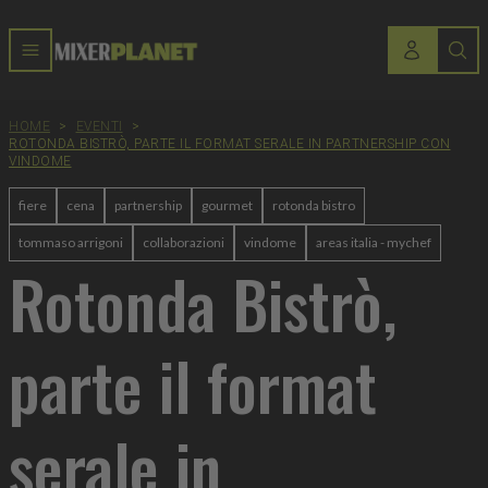
HOME
>
EVENTI
>
ROTONDA BISTRÒ, PARTE IL FORMAT SERALE IN PARTNERSHIP CON
VINDOME
fiere
cena
partnership
gourmet
rotonda bistro
tommaso arrigoni
collaborazioni
vindome
areas italia - mychef
Rotonda Bistrò,
parte il format
serale in