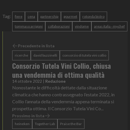
Tag:
fiere
cena
partnership
gourmet
rotonda bistro
tommaso arrigoni
collaborazioni
vindome
areas italia - mychef
Precedente in lista
ricerche
david buzzinelli
consorzio di tutela vini collio
Consorzio Tutela Vini Collio, chiusa
una vendemmia di ottima qualità
14 ottobre 2022
|
Redazione
Nonostante le difficoltà dettate dalla situazione
climatica che hanno contrassegnato l’estate 2022, in
Collio l’annata della vendemmia appena terminata si
prospetta ottima. Il Consorzio Tutela Vini Co...
Prossimo in lista
heineken
Together Lab
Praise the Bar