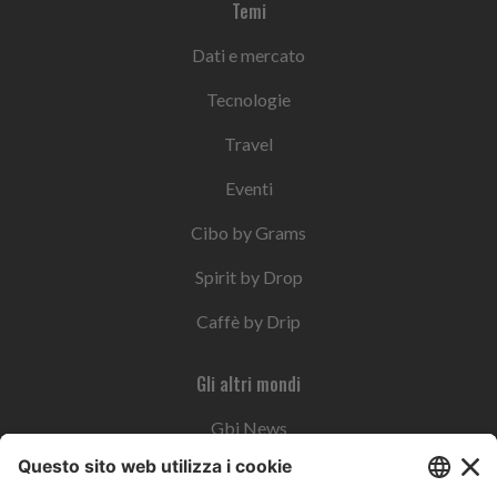
Temi
Dati e mercato
Tecnologie
Travel
Eventi
Cibo by Grams
Spirit by Drop
Caffè by Drip
Gli altri mondi
Gbi News
Instoremag