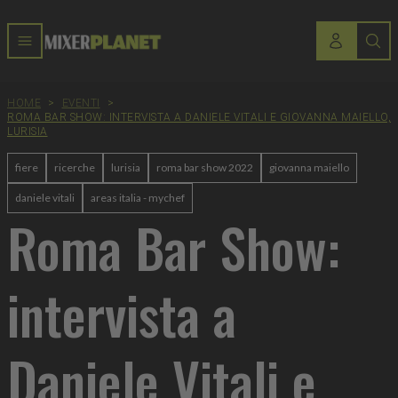
HOME
>
EVENTI
>
ROMA BAR SHOW: INTERVISTA A DANIELE VITALI E GIOVANNA MAIELLO,
LURISIA
fiere
ricerche
lurisia
roma bar show 2022
giovanna maiello
daniele vitali
areas italia - mychef
Roma Bar Show:
intervista a
Daniele Vitali e