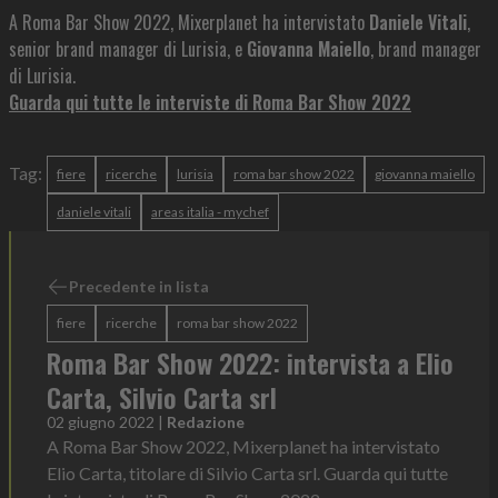
A Roma Bar Show 2022, Mixerplanet ha intervistato
Daniele Vitali
,
senior brand manager di Lurisia, e
Giovanna Maiello
, brand manager
di Lurisia.
Guarda qui tutte le interviste di Roma Bar Show 2022
Tag:
fiere
ricerche
lurisia
roma bar show 2022
giovanna maiello
daniele vitali
areas italia - mychef
Precedente in lista
fiere
ricerche
roma bar show 2022
Roma Bar Show 2022: intervista a Elio
Carta, Silvio Carta srl
02 giugno 2022
|
Redazione
A Roma Bar Show 2022, Mixerplanet ha intervistato
Elio Carta, titolare di Silvio Carta srl. Guarda qui tutte