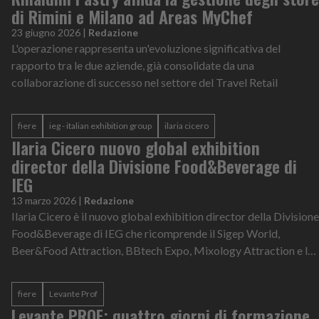
di Rimini e Milano ad Areas MyChef
23 giugno 2026
|
Redazione
L'operazione rappresenta un'evoluzione significativa del
rapporto tra le due aziende, già consolidate da una
collaborazione di successo nel settore del Travel Retail
fiere
ieg - italian exhibition group
ilaria cicero
Ilaria Cicero nuovo global exhibition
director della Divisione Food&Beverage di
IEG
13 marzo 2026
|
Redazione
Ilaria Cicero è il nuovo global exhibition director della Divisione
Food&Beverage di IEG che ricomprende il Sigep World,
Beer&Food Attraction, BBtech Expo, Mixology Attraction e le
manifestazioni este...
fiere
Levante Prof
Levante PROF: quattro giorni di formazione,