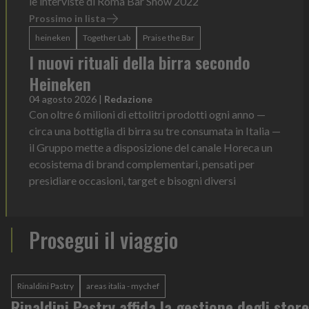
le interviste di Roma Bar Show 2022
Prossimo in lista
heineken
Together Lab
Praise the Bar
I nuovi rituali della birra secondo
Heineken
04 agosto 2026
|
Redazione
Con oltre 6 milioni di ettolitri prodotti ogni anno —
circa una bottiglia di birra su tre consumata in Italia —
il Gruppo mette a disposizione del canale Horeca un
ecosistema di brand complementari, pensati per
presidiare occasioni, target e bisogni diversi
Prosegui il viaggio
Rinaldini Pastry
areas italia - mychef
Rinaldini Pastry affida la gestione degli store