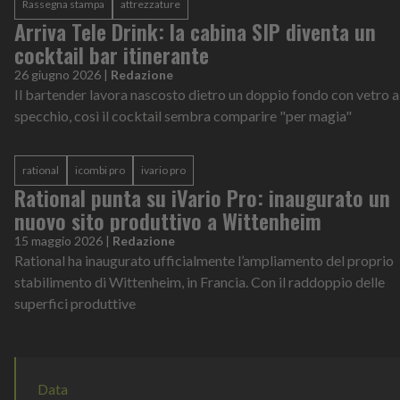
Rassegna stampa
attrezzature
Arriva Tele Drink: la cabina SIP diventa un
cocktail bar itinerante
26 giugno 2026
|
Redazione
Il bartender lavora nascosto dietro un doppio fondo con vetro a
specchio, così il cocktail sembra comparire "per magia"
rational
icombi pro
ivario pro
Rational punta su iVario Pro: inaugurato un
nuovo sito produttivo a Wittenheim
15 maggio 2026
|
Redazione
Rational ha inaugurato ufficialmente l’ampliamento del proprio
stabilimento di Wittenheim, in Francia. Con il raddoppio delle
superfici produttive
Data