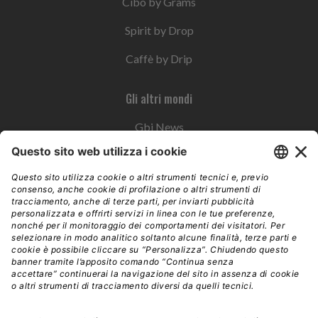
Cibo by Grams
Spirit by Drop
Caffè by Drip
Gli altri mondi
Gbi News
Instoremag
Esplora il gruppo
Edra Edizioni
Edizioni LSWR
LSWR Group
Edra Edizioni