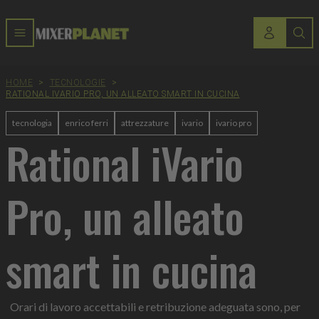
HOME
>
TECNOLOGIE
>
RATIONAL IVARIO PRO, UN ALLEATO SMART IN CUCINA
tecnologia
enrico ferri
attrezzature
ivario
ivario pro
Rational iVario
Pro, un alleato
smart in cucina
Orari di lavoro accettabili e retribuzione adeguata sono, per