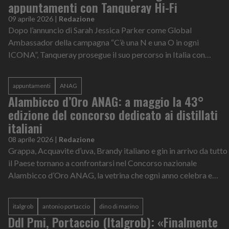
appuntamenti con Tanqueray Hi-Fi
09 aprile 2026
|
Redazione
Dopo l’annuncio di Sarah Jessica Parker come Global
Ambassador della campagna “C’è una N e una O in ogni
ICONA”, Tanqueray prosegue il suo percorso in Italia con
“NON il solito aperitivo”, un progetto...
appuntamenti
ANAG
Alambicco d’Oro ANAG: a maggio la 43°
edizione del concorso dedicato ai distillati
italiani
08 aprile 2026
|
Redazione
Grappa, Acquavite d’uva, Brandy italiano e gin in arrivo da tutto
il Paese tornano a confrontarsi nel Concorso nazionale
Alambicco d’Oro ANAG, la vetrina che ogni anno celebra e
premia l’eccellenza de...
italgrob
antonio portaccio
dino di marino
Ddl Pmi, Portaccio (Italgrob): «Finalmente