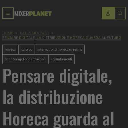
HOME
>
DATI & MERCATO
>
PENSARE DIGITALE, LA DISTRIBUZIONE HORECA GUARDA AL FUTURO
horeca
italgrob
international horeca meeting
beer &amp; food attraction
appuntamenti
Pensare digitale,
la distribuzione
Horeca guarda al