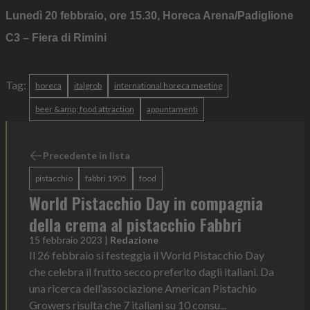
Lunedì 20 febbraio, ore 15.30, Horeca Arena/Padiglione
C3 – Fiera di Rimini
Tag:
horeca
italgrob
international horeca meeting
beer &amp; food attraction
appuntamenti
Precedente in lista
pistacchio
fabbri 1905
food
World Pistacchio Day in compagnia
della crema al pistacchio Fabbri
15 febbraio 2023
|
Redazione
Il 26 febbraio si festeggia il World Pistacchio Day
che celebra il frutto secco preferito dagli italiani. Da
una ricerca dell’associazione American Pistachio
Growers risulta che 7 italiani su 10 consu...