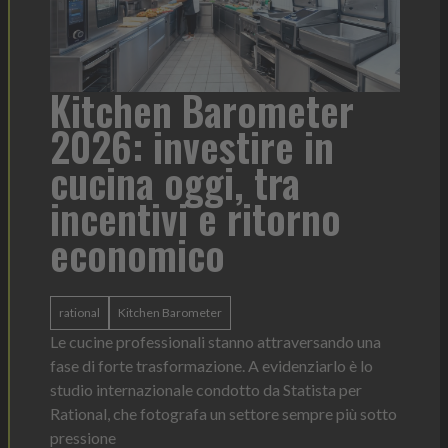
ter
Heinz Mayonnaise: un
 in
formato per ogni
contesto di servizio
rno
Heinz Mayonnaise
Heinz
La novità di quest'anno è la Chef Bottle 1L:
ergonomica, con perfetta visibilità sul contenuto e
dosaggio sempre sotto controllo
versando una
Leggi l'articolo
ziarlo è lo
tista per
empre più sotto