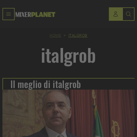
HOME
>
ITALGROB
italgrob
Il meglio di italgrob