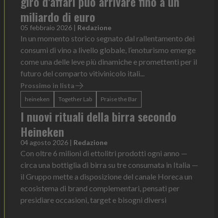
giro d'affari può arrivare fino a un
miliardo di euro
05 febbraio 2026
|
Redazione
In un momento storico segnato dal rallentamento dei
consumi di vino a livello globale, l’enoturismo emerge
come una delle leve più dinamiche e promettenti per il
futuro del comparto vitivinicolo itali...
Prossimo in lista
heineken
Together Lab
Praise the Bar
I nuovi rituali della birra secondo
Heineken
04 agosto 2026
|
Redazione
Con oltre 6 milioni di ettolitri prodotti ogni anno —
circa una bottiglia di birra su tre consumata in Italia —
il Gruppo mette a disposizione del canale Horeca un
ecosistema di brand complementari, pensati per
presidiare occasioni, target e bisogni diversi