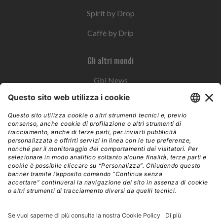
Spirit by Drop
Caffè by Drip
Gli altri mondi
Gbi News
Instoremag
Esplora il gruppo
Edra Edizioni
Edizioni LSWR
LSWR Group
Edra Edizioni