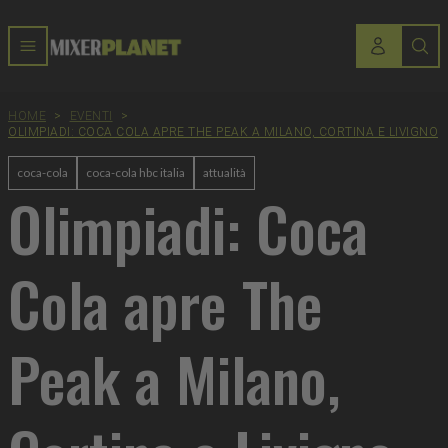
HOME
>
EVENTI
>
OLIMPIADI: COCA COLA APRE THE PEAK A MILANO, CORTINA E LIVIGNO
coca-cola
coca-cola hbc italia
attualità
Olimpiadi: Coca
Cola apre The
Peak a Milano,