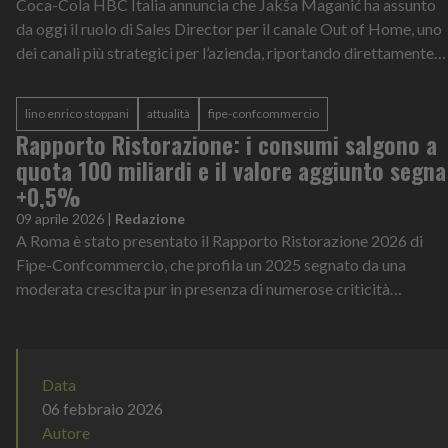
Coca-Cola HBC Italia annuncia che Jakša Maganić ha assunto
da oggi il ruolo di Sales Director per il canale Out of Home, uno
dei canali più strategici per l’azienda, riportando direttamente
alla Country Sales Director Maria Tindara Niosi.
lino enrico stoppani
attualità
fipe-confcommercio
Rapporto Ristorazione: i consumi salgono a
quota 100 miliardi e il valore aggiunto segna
+0,5%
09 aprile 2026
|
Redazione
A Roma è stato presentato il Rapporto Ristorazione 2026 di
Fipe-Confcommercio, che profila un 2025 segnato da una
moderata crescita pur in presenza di numerose criticità
strutturali e di un contesto s...
Data
06 febbraio 2026
Autore