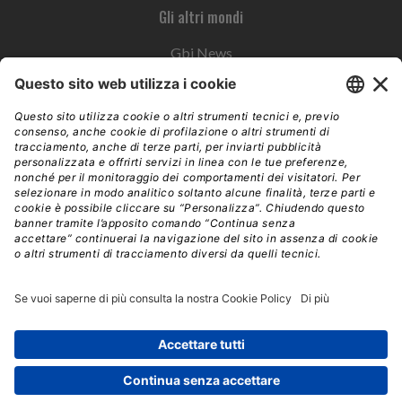
Gli altri mondi
Gbi News
Instoremag
Esplora il gruppo
Edra Edizioni
Edizioni LSWR
LSWR Group
Edra Edizioni
La Tribuna
Mixer è un prodotto del network Edra Edizioni. Direzione, amministrazione,
redazione, pubblicità | © Copyright 2026 – Tutti i diritti riservati | Partita IVA e C.F.
14392510963