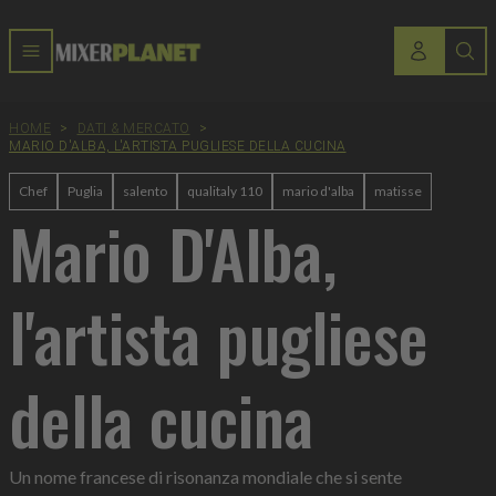
HOME
>
DATI & MERCATO
>
MARIO D'ALBA, L'ARTISTA PUGLIESE DELLA CUCINA
Chef
Puglia
salento
qualitaly 110
mario d'alba
matisse
Mario D'Alba,
l'artista pugliese
della cucina
Un nome francese di risonanza mondiale che si sente