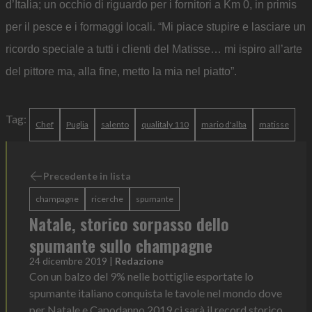
d’Italia; un occhio di riguardo per i fornitori a Km 0, in primis
per il pesce e i formaggi locali. “Mi piace stupire e lasciare un
ricordo speciale a tutti i clienti del Matisse… mi ispiro all’arte
del pittore ma, alla fine, metto la mia nel piatto”.
Tag:
Chef
Puglia
salento
qualitaly 110
mario d'alba
matisse
Precedente in lista
champagne
ricerche
spumante
Natale, storico sorpasso dello
spumante sullo champagne
24 dicembre 2019
|
Redazione
Con un balzo del 9% nelle bottiglie esportate lo
spumante italiano conquista le tavole nel mondo dove
per Natale e Capodanno 2019 ci sarà il record storico