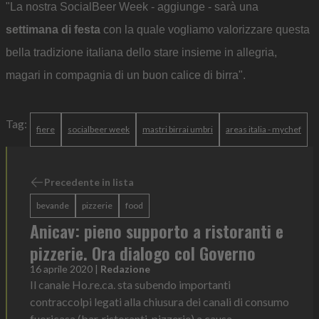
"La nostra SocialBeer Week - aggiunge - sarà una
settimana di festa
con la quale vogliamo valorizzare questa
bella tradizione italiana dello stare insieme in allegria,
magari in compagnia di un buon calice di birra".
Tag:
fiere
socialbeer week
mastri birrai umbri
areas italia - mychef
Precedente in lista
bevande
pizzerie
food
Anicav: pieno supporto a ristoranti e
pizzerie. Ora dialogo col Governo
16 aprile 2020
|
Redazione
Il canale Ho.re.ca. sta subendo importanti
contraccolpi legati alla chiusura dei canali di consumo
fuoricasa (bar, ristoranti, pizzerie) a causa