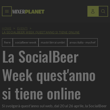
HOME
>
EVENTI
>
LA SOCIALBEER WEEK QUEST'ANNO SI TIENE ONLINE
fiere
socialbeer week
mastri birrai umbri
areas italia - mychef
La SocialBeer
Week quest'anno
si tiene online
Si svolgerà quest'anno sul web, dal 20 al 26 aprile, la SocialBeer