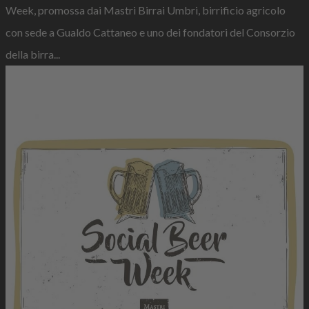
Week, promossa dai Mastri Birrai Umbri, birrificio agricolo
con sede a Gualdo Cattaneo e uno dei fondatori del Consorzio
della birra...