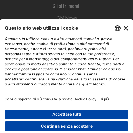
Gli altri mondi
Gbi News
Instoremag
Esplora il gruppo
Edra Edizioni
Edizioni LSWR
LSWR Group
Edra Edizioni
La Tribuna
Mixer è un prodotto del network Edra Edizioni. Direzione, amministrazione,
redazione, pubblicità | © Copyright 2026 – Tutti i diritti riservati | Partita IVA e C.F.
14392510963