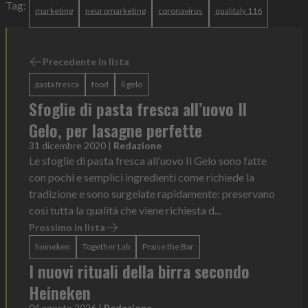
Tag:
marketing
neuromarketing
coronavirus
qualitaly 116
Precedente in lista
pasta fresca
food
il gelo
Sfoglie di pasta fresca all’uovo Il
Gelo, per lasagne perfette
31 dicembre 2020
|
Redazione
Le sfoglie di pasta fresca all’uovo Il Gelo sono fatte
con pochi e semplici ingredienti come richiede la
tradizione e sono surgelate rapidamente: preservano
così tutta la qualità che viene richiesta d...
Prossimo in lista
heineken
Together Lab
Praise the Bar
I nuovi rituali della birra secondo
Heineken
04 agosto 2026
|
Redazione