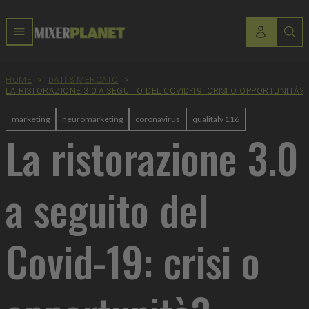
HOME
>
DATI & MERCATO
>
LA RISTORAZIONE 3.0 A SEGUITO DEL COVID-19: CRISI O OPPORTUNITÀ?
marketing
neuromarketing
coronavirus
qualitaly 116
La ristorazione 3.0
a seguito del
Covid-19: crisi o