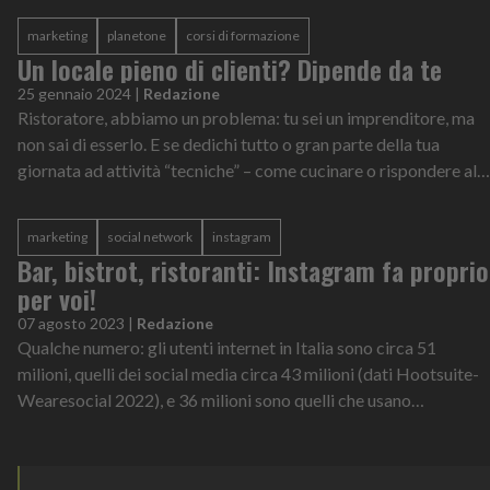
marketing
planetone
corsi di formazione
Un locale pieno di clienti? Dipende da te
25 gennaio 2024
|
Redazione
Ristoratore, abbiamo un problema: tu sei un imprenditore, ma
non sai di esserlo. E se dedichi tutto o gran parte della tua
giornata ad attività “tecniche” – come cucinare o rispondere al
telefono per...
marketing
social network
instagram
Bar, bistrot, ristoranti: Instagram fa proprio
per voi!
07 agosto 2023
|
Redazione
Qualche numero: gli utenti internet in Italia sono circa 51
milioni, quelli dei social media circa 43 milioni (dati Hootsuite-
Wearesocial 2022), e 36 milioni sono quelli che usano
Instagram almeno una...