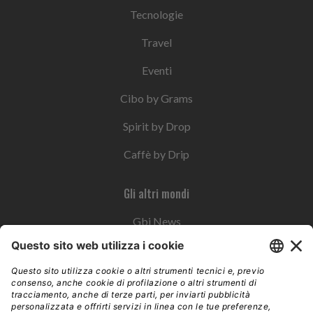
Tecnologie
Travel
Eventi
Cibo by Grams
Spirit by Drop
Caffè by Drip
Gli altri mondi
Gbi News
Instoremag
Esplora il gruppo