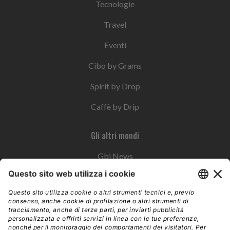
Tecnologie
Travel
Eventi
Cibo by Grams
Spirit by Drop
Caffè by Drip
Gli altri mondi
Gbi News
Instoremag
Esplora il gruppo
Edra Edizioni