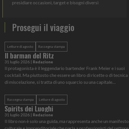
presidiare occasioni, target e bisogni diversi
Prosegui il viaggio
Letture di agosto
Rassegna stampa
Il barman del Ritz
31 luglio 2026
|
Redazione
Il protagonista è il leggendario bartender Frank Meier e i suoi
cocktail. Ma piuttosto che essere un libro di ricette o di tecnica
di miscelazione, si tratta di uno squarcio su una capitale
europea in quattro anni decisivi della sua storia
Rassegna stampa
Letture di agosto
Spirits dei Luoghi
31 luglio 2026
|
Redazione
Il libro non è solo una guida, ma rappresenta anche un manifesto
culturale e imprenditoriale che parla a professionisti del settore