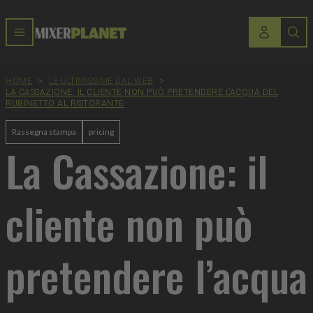
HOME
>
LE ULTIMISSIME DAL WEB
>
LA CASSAZIONE: IL CLIENTE NON PUÒ PRETENDERE L’ACQUA DEL
RUBINETTO AL RISTORANTE
Rassegna stampa
pricing
La Cassazione: il
cliente non può
pretendere l’acqua