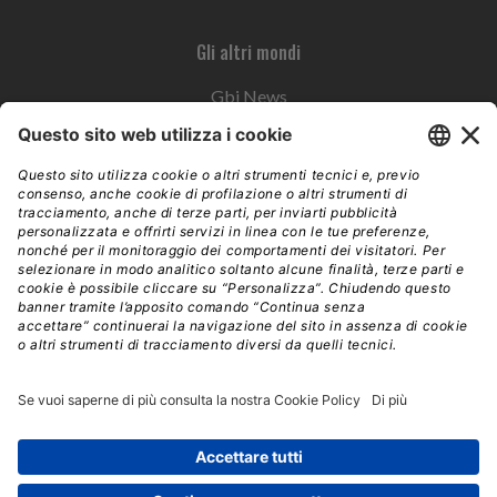
Gli altri mondi
Gbi News
Instoremag
Esplora il gruppo
Edra Edizioni
Edizioni LSWR
LSWR Group
Edra Edizioni
La Tribuna
Mixer è un prodotto del network Edra Edizioni. Direzione, amministrazione,
redazione, pubblicità | © Copyright 2026 – Tutti i diritti riservati | Partita IVA e C.F.