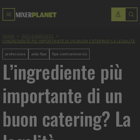
HOME
>
DATI & MERCATO
>
L’INGREDIENTE PIÙ IMPORTANTE DI UN BUON CATERING? LA LEGALITÀ
professione
anbc-fipe
fipe-confcommercio
L’ingrediente più
importante di un
buon catering? La