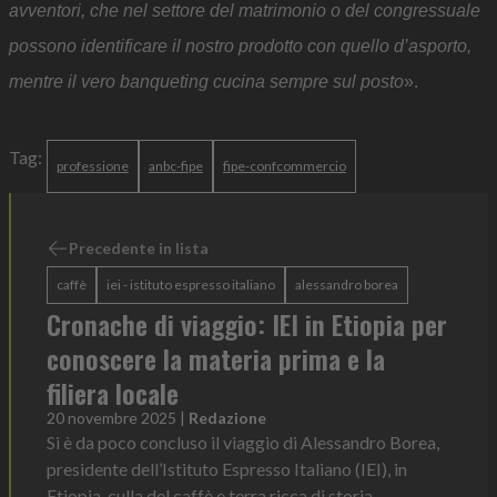
avventori, che nel settore del matrimonio o del congressuale
possono identificare il nostro prodotto con quello d’asporto,
mentre il vero banqueting cucina sempre sul posto
».
Tag:
professione
anbc-fipe
fipe-confcommercio
Precedente in lista
caffè
iei - istituto espresso italiano
alessandro borea
Cronache di viaggio: IEI in Etiopia per
conoscere la materia prima e la
filiera locale
20 novembre 2025
|
Redazione
Si è da poco concluso il viaggio di Alessandro Borea,
presidente dell’Istituto Espresso Italiano (IEI), in
Etiopia, culla del caffè e terra ricca di storia,