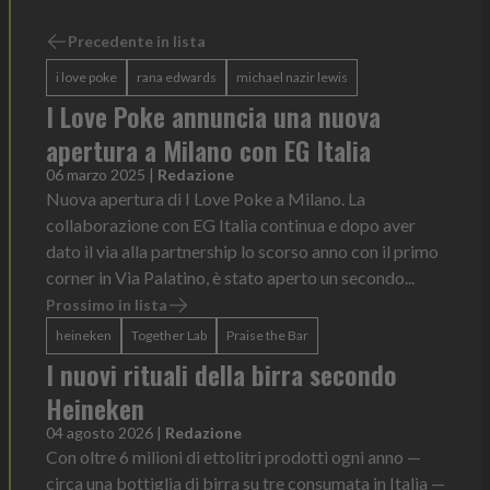
Precedente in lista
i love poke
rana edwards
michael nazir lewis
I Love Poke annuncia una nuova
apertura a Milano con EG Italia
06 marzo 2025
|
Redazione
Nuova apertura di I Love Poke a Milano. La
collaborazione con EG Italia continua e dopo aver
dato il via alla partnership lo scorso anno con il primo
corner in Via Palatino, è stato aperto un secondo...
Prossimo in lista
heineken
Together Lab
Praise the Bar
I nuovi rituali della birra secondo
Heineken
04 agosto 2026
|
Redazione
Con oltre 6 milioni di ettolitri prodotti ogni anno —
circa una bottiglia di birra su tre consumata in Italia —