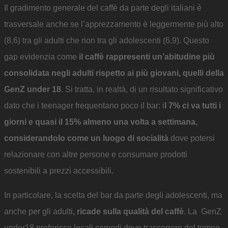
Il gradimento generale del caffè da parte degli italiani è
trasversale anche se l’apprezzamento è leggermente più alto
(8,6) tra gli adulti che non tra gli adolescenti (6,9). Questo
gap evidenzia come
il caffè rappresenti un’abitudine più
consolidata negli adulti rispetto ai più giovani, quelli della
GenZ under 18
. Si tratta, in realtà, di un risultato significativo
dato che i teenager frequentano poco il bar: i
l 7% ci va tutti i
giorni e quasi il 15% almeno una volta a settimana,
considerandolo come un luogo di socialità
dove potersi
relazionare con altre persone e consumare prodotti
sostenibili a prezzi accessibili.
In particolare, la scelta del bar da parte degli adolescenti, ma
anche per gli adulti
, ricade sulla qualità del caffè
. La GenZ
under18 preferisce locali comodi dove trascorrere del tempo,