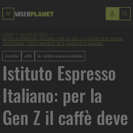
HOME
>
CAFFÈ BY DRIP
>
ISTITUTO ESPRESSO ITALIANO: PER LA GEN Z IL CAFFÈ DEVE ESSERE
SOSTENIBILE, POCO IMPORTA SE IL MARCHIO È FAMOSO
ricerche
caffè
iei - istituto espresso italiano
Istituto Espresso
Italiano: per la
Gen Z il caffè deve