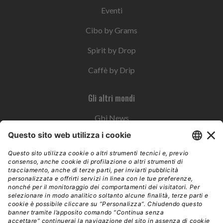
Eventi
Cibo by Grams
Spirit by Drop
Caffè by Drip
Gli altri mondi
Gbi News
Instoremag
Esplora il gruppo
Edra Edizioni
Edizioni LSWR