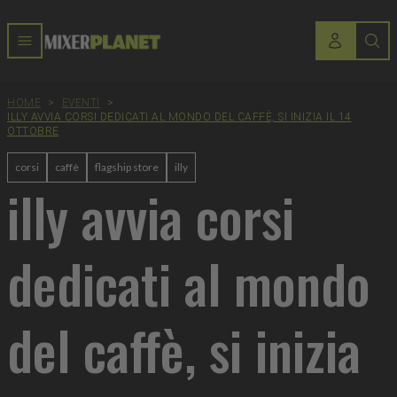
HOME
>
EVENTI
>
ILLY AVVIA CORSI DEDICATI AL MONDO DEL CAFFÈ, SI INIZIA IL 14
OTTOBRE
corsi
caffè
flagship store
illy
illy avvia corsi
dedicati al mondo
del caffè, si inizia