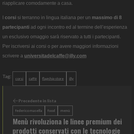
riapplicare comodamente a casa.
I
corsi
si terranno in lingua italiana per un
massimo di 8
partecipanti
ad ogni incontro ed al termine dell’esperienza
un esclusivo omaggio sarà riservato a tutti i partecipanti.
Per iscriversi ai corsi o per avere maggiori informazioni
scrivere a
universitadelcaffe@illy.com
Tag:
corsi
caffè
flagship store
illy
Precedente in lista
federico masella
food
menù
Menù rivoluziona le linee premium dei
prodotti conservati con le tecnologie