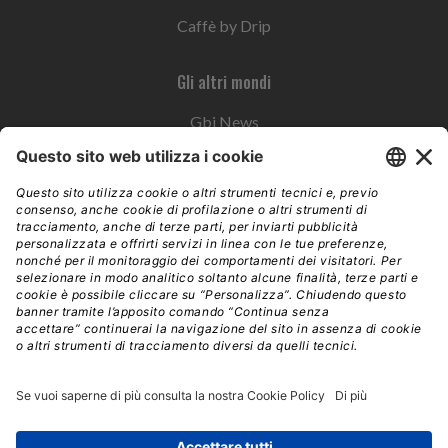
Caffè by Drip
Gli altri mondi
Gbi News
Instoremag
Esplora il gruppo
Edra Edizioni
Edizioni LSWR
LSWR Group
Edra Edizioni
La Tribuna
Mixer è un prodotto del network Edra Edizioni. Direzione, amministrazione,