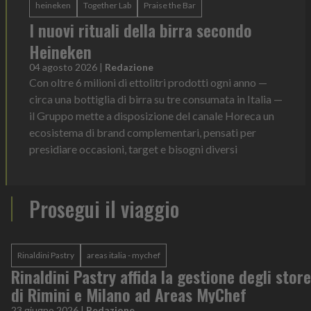
heineken
Together Lab
Praise the Bar
I nuovi rituali della birra secondo
Heineken
04 agosto 2026
|
Redazione
Con oltre 6 milioni di ettolitri prodotti ogni anno —
circa una bottiglia di birra su tre consumata in Italia —
il Gruppo mette a disposizione del canale Horeca un
ecosistema di brand complementari, pensati per
presidiare occasioni, target e bisogni diversi
Prosegui il viaggio
Rinaldini Pastry
areas italia - mychef
Rinaldini Pastry affida la gestione degli store
di Rimini e Milano ad Areas MyChef
23 giugno 2026
|
Redazione