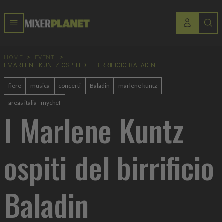
HOME
>
EVENTI
>
I MARLENE KUNTZ OSPITI DEL BIRRIFICIO BALADIN
fiere
musica
concerti
Baladin
marlene kuntz
areas italia - mychef
I Marlene Kuntz
ospiti del birrificio
Baladin