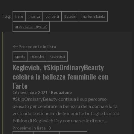
Tag:
fiere
musica
concerti
Baladin
marlene kuntz
areas italia - mychef
Precedente in lista
spirits
ricerche
keglevich
Keglevich, #SkipOrdinaryBeauty
celebra la bellezza femminile con
l'arte
16 novembre 2021
|
Redazione
#SkipOrdinaryBeauty continua il suo percorso
pensato per celebrare la bellezza della donna e lo fa
vestendo le etichette delle iconiche bottiglie Limited
Edition di Keglevich Dry con una serie di oper...
Prossimo in lista