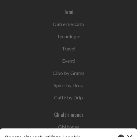
Temi
Dati e mercato
Tecnologie
Travel
Eventi
Cibo by Grams
Spirit by Drop
Caffè by Drip
Gli altri mondi
Gbi News