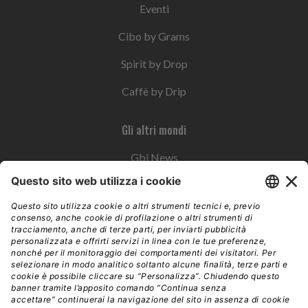
Eventi
Cibo by Grams
Spirit by Drop
Caffè by Drip
Gli altri mondi
Gbi News
Instoremag
Esplora il gruppo
Edra Edizioni
Edizioni LSWR
LSWR Group