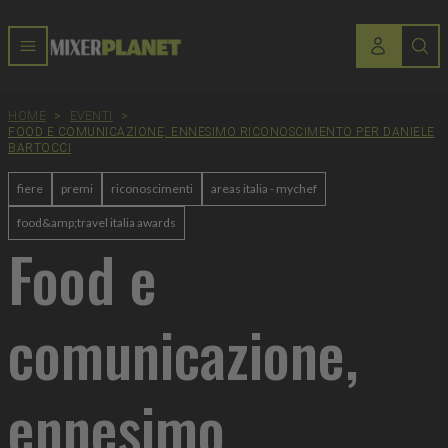
HOME
>
EVENTI
>
FOOD E COMUNICAZIONE, ENNESIMO RICONOSCIMENTO PER DANIELE
BARTOCCI
fiere
premi
riconoscimenti
areas italia - mychef
food&amp;travel italia awards
Food e
comunicazione,
ennesimo