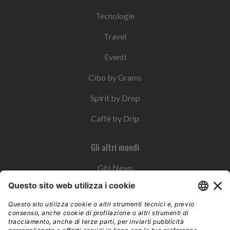
Tecnologie
Travel
Eventi
Cibo by Grams
Spirit by Drop
Caffè by Drip
Gli altri mondi
Gbi News
Instoremag
Esplora il gruppo