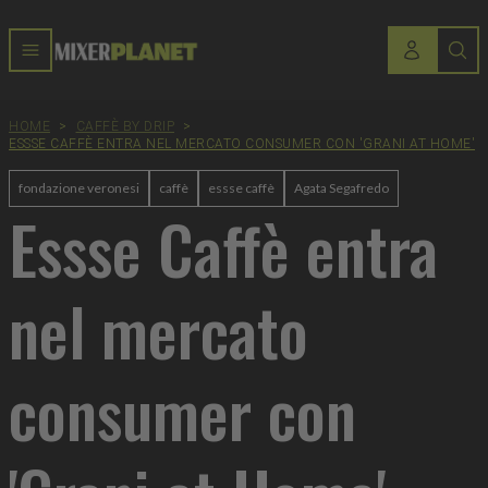
HOME
>
CAFFÈ BY DRIP
>
ESSSE CAFFÈ ENTRA NEL MERCATO CONSUMER CON 'GRANI AT HOME'
fondazione veronesi
caffè
essse caffè
Agata Segafredo
Essse Caffè entra
nel mercato
consumer con