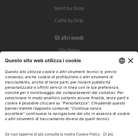
Spirit by Drop
Caffè by Drip
Gli altri mondi
Gbi News
Instoremag
Esplora il gruppo
Edra Edizioni
Edizioni LSWR
LSWR Group
Edra Edizioni