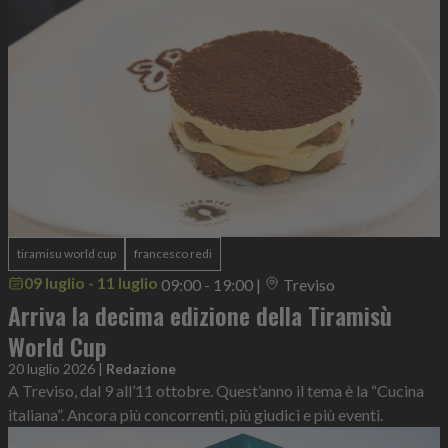
tiramisu world cup
francesco redi
09 luglio - 11 luglio
09:00 - 19:00
|
Treviso
Arriva la decima edizione della Tiramisù
World Cup
20 luglio 2026
|
Redazione
A Treviso, dal 9 all’11 ottobre. Quest’anno il tema è la “Cucina
italiana”. Ancora più concorrenti, più giudici e più eventi.