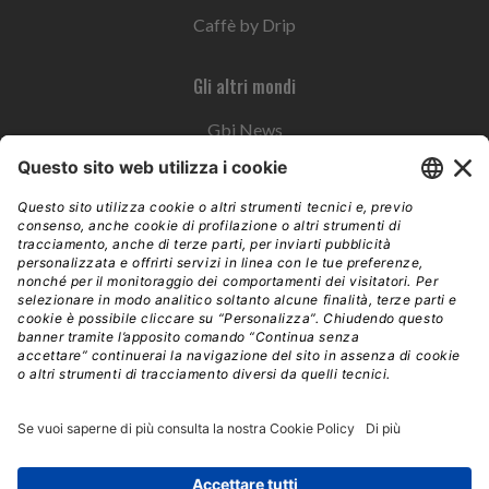
Caffè by Drip
Gli altri mondi
Gbi News
Instoremag
Esplora il gruppo
Edra Edizioni
Edizioni LSWR
LSWR Group
Edra Edizioni
La Tribuna
Mixer è un prodotto del network Edra Edizioni. Direzione, amministrazione,