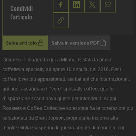
Condividi
l'articolo
Salva articolo
Salva in versione PDF
Orsonero è leggenda qui a Milano. È stata la prima
caﬀetteria specialty ad aprire 10 anni fa, nel 2016. Per i
coﬀee lover più appassionati, sia italiani che internazionali,
qui puoi assaggiare il “vero” specialty coﬀee, quello
d’ispirazione scandinava giusto per intenderci: Koppi
Roasters e Coﬀee Collective sono state fra le torrefazioni più
selezionate da Brent Jopson, proprietario insieme alla
moglie Giulia Gasperini di questo angolo di mondo in cui,