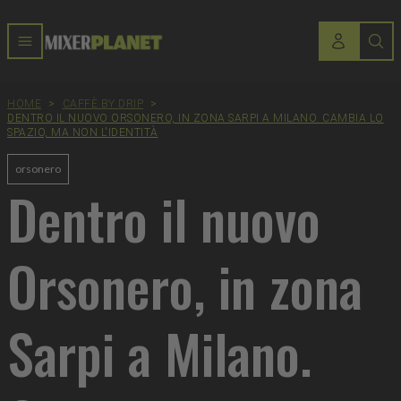
HOME
>
CAFFÈ BY DRIP
>
DENTRO IL NUOVO ORSONERO, IN ZONA SARPI A MILANO. CAMBIA LO
SPAZIO, MA NON L'IDENTITÀ
orsonero
Dentro il nuovo
Orsonero, in zona
Sarpi a Milano.