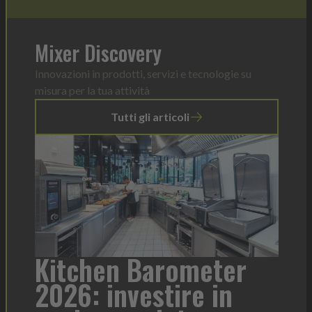
Mixer Discovery
Innovazioni in prodotti, servizi e tecnologie su
misura per la tua attività
Tutti gli articoli
a
Kitchen Barometer
He
2026: investire in
fo