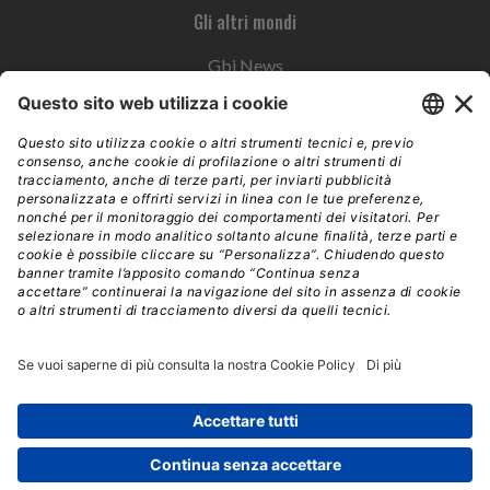
Gli altri mondi
Gbi News
Instoremag
Esplora il gruppo
Edra Edizioni
Edizioni LSWR
LSWR Group
Edra Edizioni
La Tribuna
Mixer è un prodotto del network Edra Edizioni. Direzione, amministrazione,
redazione, pubblicità | © Copyright 2026 – Tutti i diritti riservati | Partita IVA e C.F.
14392510963