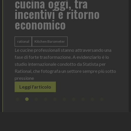
cucina oggi, tra
con
incentivi e ritorno
economico
Heinz 
 anno —
La novi
n Italia
ergonom
rational
Kitchen Barometer
e Horeca
dosagg
ati per
Le cucine professionali stanno attraversando una
Legg
fase di forte trasformazione. A evidenziarlo è lo
studio internazionale condotto da Statista per
Rational, che fotografa un settore sempre più sotto
pressione
Leggi l'articolo