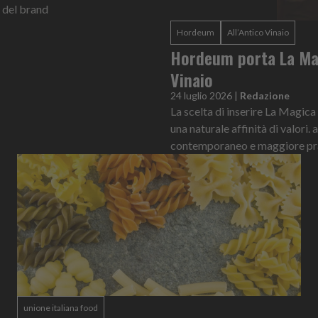
se del brand
Hordeum
All’Antico Vinaio
Hordeum porta La Magi
Vinaio
24 luglio 2026
|
Redazione
La scelta di inserire La Magic
una naturale affinità di valori
contemporaneo e maggiore pra
unione italiana food