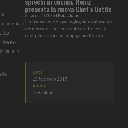
sprechi in cucina. Heinz
presenta la nuova Chef’s Bottle
di
23 gennaio 2026
|
Redazione
Un’innovazione di packaging nata dall’ascolto
fondamentali
del mercato e dal confronto diretto con gli
e. La
chef, pensata per accompagnare il lavoro
quotidiano in cucina. E' la nuova Chef’s Bottle
di Areas-
di Heinz, la bottigli...
 Italia in
Data
ella
15 febbraio 2017
Autore
Redazione