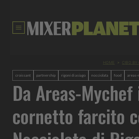
HOME
>
CIBO BY
croissant
partnership
rigoni di asiago
nocciolata
food
areas-
Da Areas-Mychef i
cornetto farcito 
Nocciolata di Rigo