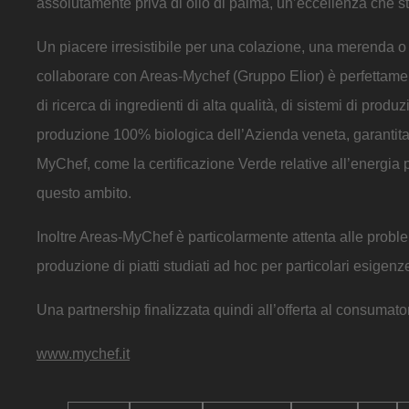
assolutamente priva di olio di palma, un’eccellenza che st
Un piacere irresistibile per una colazione, una merenda o
collaborare con Areas-Mychef (Gruppo Elior) è perfettament
di ricerca di ingredienti di alta qualità, di sistemi di prod
produzione 100% biologica dell’Azienda veneta, garantita e c
MyChef, come la certificazione Verde relative all’energia p
questo ambito.
Inoltre Areas-MyChef è particolarmente attenta alle proble
produzione di piatti studiati ad hoc per particolari esigen
Una partnership finalizzata quindi all’offerta al consumato
www.mychef.it