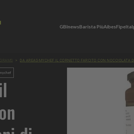
GBInews
Barista Più
Aibes
Fipe
Ita
 GRAMS
>
DA AREAS-MYCHEF IL CORNETTO FARCITO CON NOCCIOLATA DI
mychef
l
con
ni di