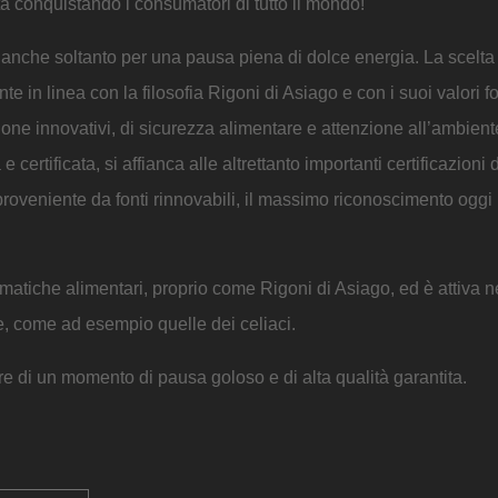
a conquistando i consumatori di tutto il mondo!
 anche soltanto per una pausa piena di dolce energia. La scelta 
e in linea con la filosofia Rigoni di Asiago e con i suoi valori 
uzione innovativi, di sicurezza alimentare e attenzione all’ambient
ertificata, si affianca alle altrettanto importanti certificazioni 
roveniente da fonti rinnovabili, il massimo riconoscimento oggi in
matiche alimentari, proprio come Rigoni di Asiago, ed è attiva n
ze, come ad esempio quelle dei celiaci.
re di un momento di pausa goloso e di alta qualità garantita.