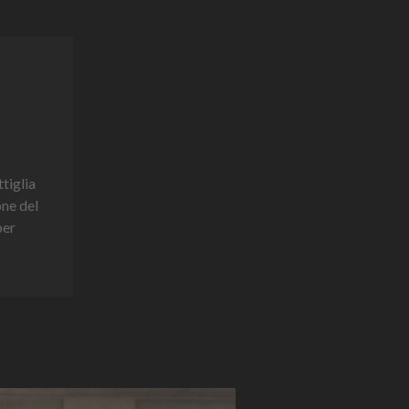
ttiglia
one del
per