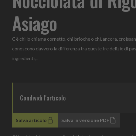
Asiago
C’è chi lo chiama cornetto, chi brioche o chi, ancora, croissan
conoscono davvero la differenza tra queste tre delizie di pa
ingredienti,...
Condividi l'articolo
Salva articolo
Salva in versione PDF