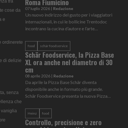
Roma Fiumicino
nza tra
07 luglio 2026
|
Redazione
tte cose da
Un nuovo indirizzo del gusto per i viaggiatori
a e
internazionali, in cui le bollicine Trentodoc
incontrano la cucina d’autore e l’arte
dell’ospitalità italiana
e ordinerete
food
schär foodservice
Schär Foodservice, la Pizza Base
XL ora anche nel diametro di 30
 di delizie
cm
08 aprile 2026
|
Redazione
Da aprile la Pizza Base Schär diventa
disponibile anche in formato più grande.
ata, senza
Schär Foodservice presenta la nuova Pizza
cellenza che
Base XL dal diametro di 30 cm e dal peso di
220 g, per avvicinarsi ancora di pi...
 vaniglia
Heinz
food
Controllo, precisione e zero
pre