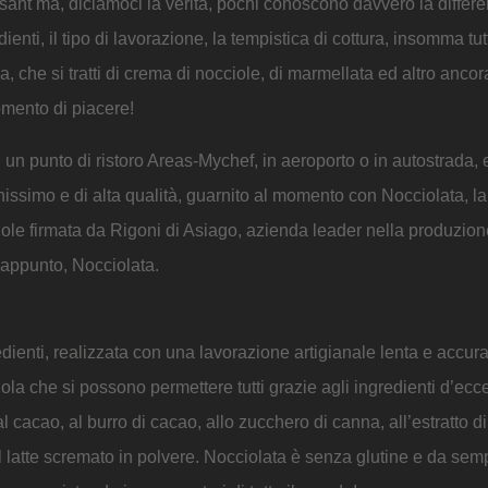
ssant ma, diciamoci la verità, pochi conoscono davvero la differe
ienti, il tipo di lavorazione, la tempistica di cottura, insomma tu
, che si tratti di crema di nocciole, di marmellata ed altro ancor
omento di piacere!
 un punto di ristoro Areas-Mychef, in aeroporto o in autostrada, 
onissimo e di alta qualità, guarnito al momento con Nocciolata, la
ole firmata da Rigoni di Asiago, azienda leader nella produzione
e, appunto, Nocciolata.
dienti, realizzata con una lavorazione artigianale lenta e accur
i gola che si possono permettere tutti grazie agli ingredienti d’ec
acao, al burro di cacao, allo zucchero di canna, all’estratto di
l latte scremato in polvere. Nocciolata è senza glutine e da sem