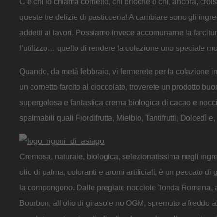
C’è chi lo chiama cornetto, chi brioche o chi, ancora, croi
queste tre delizie di pasticceria! A cambiare sono gli ingred
addetti ai lavori. Possiamo invece accomunarne la farcitura
l’utilizzo… quello di rendere la colazione uno speciale m
Quando, da metà febbraio, vi fermerete per la colazione in
un cornetto farcito al cioccolato, troverete un prodotto bu
supergolosa e fantastica crema biologica di cacao e nocci
spalmabili quali Fiordifrutta, Mielbio, Tantifrutti, Dolcedì 
Cremosa, naturale, biologica, selezionatissima negli ingre
olio di palma, coloranti e aromi artificiali, è un peccato d
la compongono. Dalle pregiate nocciole Tonda Romana, al c
Bourbon, all’olio di girasole no OGM, spremuto a freddo a