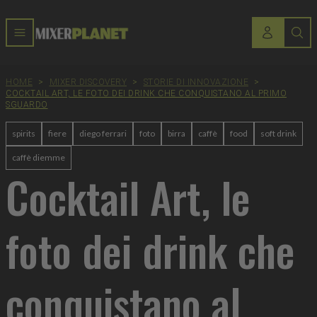
HOME
>
MIXER DISCOVERY
>
STORIE DI INNOVAZIONE
>
COCKTAIL ART, LE FOTO DEI DRINK CHE CONQUISTANO AL PRIMO
SGUARDO
spirits
fiere
diego ferrari
foto
birra
caffè
food
soft drink
caffè diemme
Cocktail Art, le
foto dei drink che
conquistano al