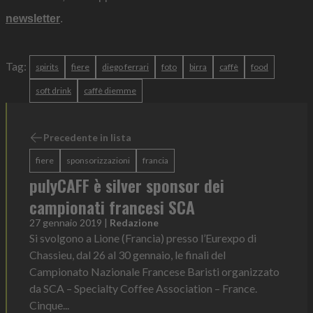
newsletter
.
Tag:
spirits
fiere
diego ferrari
foto
birra
caffè
food
soft drink
caffè diemme
Precedente in lista
fiere
sponsorizzazioni
francia
pulyCAFF è silver sponsor dei
campionati francesi SCA
27 gennaio 2019
|
Redazione
Si svolgono a Lione (Francia) presso l’Eurexpo di
Chassieu, dal 26 al 30 gennaio, le finali del
Campionato Nazionale Francese Baristi organizzato
da SCA – Specialty Coffee Association – France.
Cinque...