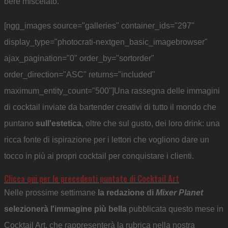
bere miscelato.
[ngg_images source="galleries" container_ids="297"
display_type="photocrati-nextgen_basic_imagebrowser"
ajax_pagination="0" order_by="sortorder"
order_direction="ASC" returns="included"
maximum_entity_count="500"]Una rassegna delle immagini
di cocktail inviate da bartender creativi di tutto il mondo che
puntano
sull'estetica
, oltre che sul gusto, dei loro drink: una
ricca fonte di ispirazione per i lettori che vogliono dare un
tocco in più ai propri cocktail per conquistare i clienti.
Clicca qui per le precedenti puntate di Cocktail Art
Nelle prossime settimane
la redazione di
Mixer Planet
selezionerà l'immagine più bella
pubblicata questo mese in
Cocktail Art, che rappresenterà la rubrica nella nostra