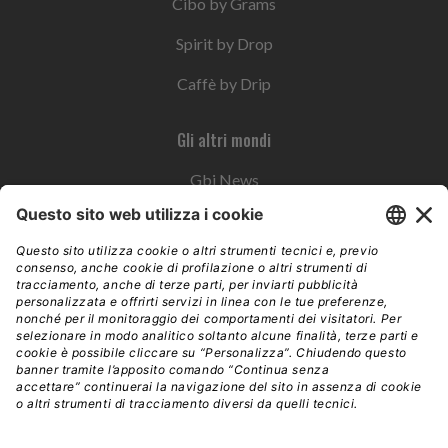
Cibo by Grams
Spirit by Drop
Caffè by Drip
Gli altri mondi
Gbi News
Instoremag
Esplora il gruppo
Edra Edizioni
Edizioni LSWR
LSWR Group
Edra Edizioni