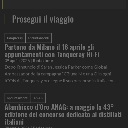
Prosegui il viaggio
tanqueray
appuntamenti
Partono da Milano il 16 aprile gli
appuntamenti con Tanqueray Hi-Fi
09 aprile 2026
|
Redazione
Dopo l’annuncio di Sarah Jessica Parker come Global
Ambassador della campagna “C’è una N e una O in ogni
ICONA”, Tanqueray prosegue il suo percorso in Italia con
“NON il solito aperitivo”, un progetto...
appuntamenti
ANAG
Alambicco d’Oro ANAG: a maggio la 43°
edizione del concorso dedicato ai distillati
italiani
08 aprile 2026
|
Redazione