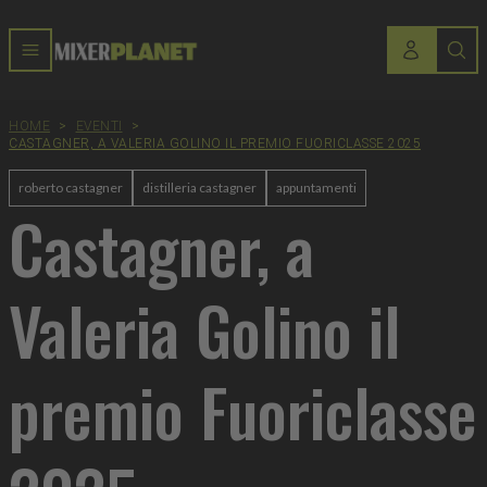
HOME
>
EVENTI
>
CASTAGNER, A VALERIA GOLINO IL PREMIO FUORICLASSE 2025
roberto castagner
distilleria castagner
appuntamenti
Castagner, a
Valeria Golino il
premio Fuoriclasse