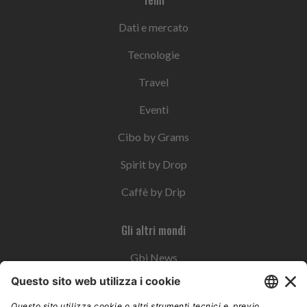
Temi
Dati e mercato
Tecnologie
Travel
Eventi
Cibo by Grams
Spirit by Drop
Caffè by Drip
Gli altri mondi
Gbi News
Instoremag