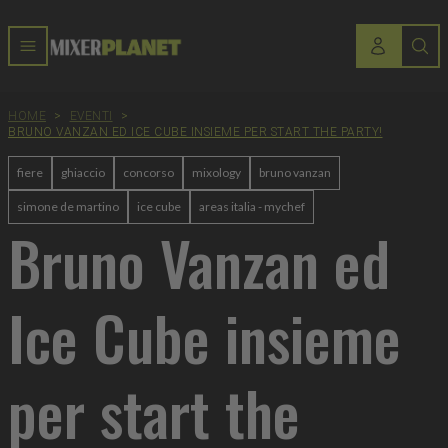
HOME
>
EVENTI
>
BRUNO VANZAN ED ICE CUBE INSIEME PER START THE PARTY!
fiere
ghiaccio
concorso
mixology
bruno vanzan
simone de martino
ice cube
areas italia - mychef
Bruno Vanzan ed
Ice Cube insieme
per start the