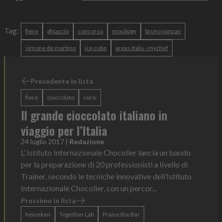
Tag:
fiere
ghiaccio
concorso
mixology
bruno vanzan
simone de martino
ice cube
areas italia - mychef
Precedente in lista
fiere
cioccolato
corsi
Il grande cioccolato italiano in
viaggio per l’Italia
24 luglio 2017
|
Redazione
L’ Istituto Internazionale Chocolier lancia un bando
per la preparazione di 20 professionisti a livello di
Trainer, secondo le tecniche innovative dell’Istituto
Internazionale Chocolier, con un percor...
Prossimo in lista
heineken
Together Lab
Praise the Bar