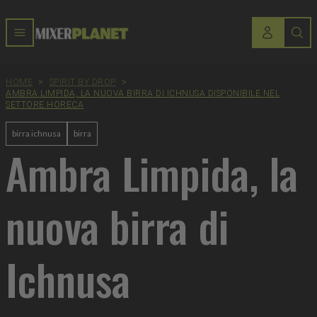
HOME
>
SPIRIT BY DROP
>
AMBRA LIMPIDA, LA NUOVA BIRRA DI ICHNUSA DISPONIBILE NEL
SETTORE HORECA
birra ichnusa
birra
Ambra Limpida, la
nuova birra di
Ichnusa