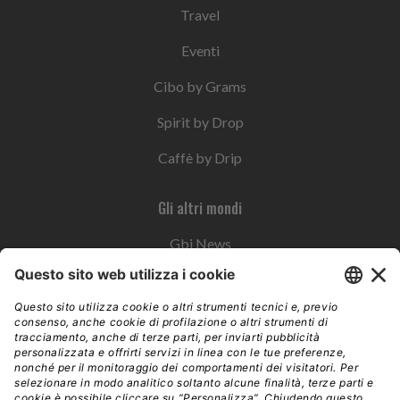
Travel
Eventi
Cibo by Grams
Spirit by Drop
Caffè by Drip
Gli altri mondi
Gbi News
Instoremag
Esplora il gruppo
Edra Edizioni