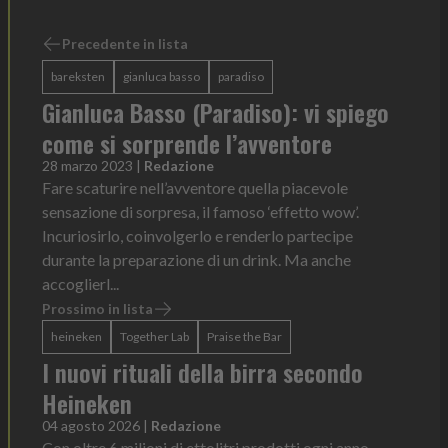
Precedente in lista
bareksten
gianluca basso
paradiso
Gianluca Basso (Paradiso): vi spiego
come si sorprende l’avventore
28 marzo 2023
|
Redazione
Fare scaturire nell’avventore quella piacevole
sensazione di sorpresa, il famoso ‘effetto wow’.
Incuriosirlo, coinvolgerlo e renderlo partecipe
durante la preparazione di un drink. Ma anche
accoglierl...
Prossimo in lista
heineken
Together Lab
Praise the Bar
I nuovi rituali della birra secondo
Heineken
04 agosto 2026
|
Redazione
Con oltre 6 milioni di ettolitri prodotti ogni anno —