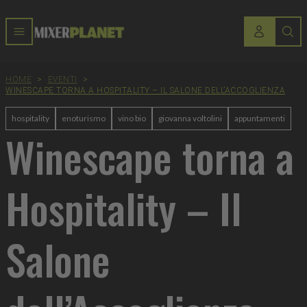
HOME
>
EVENTI
>
WINESCAPE TORNA A HOSPITALITY – IL SALONE DELL’ACCOGLIENZA
hospitality
enoturismo
vino bio
giovanna voltolini
appuntamenti
Winescape torna a
Hospitality – Il
Salone