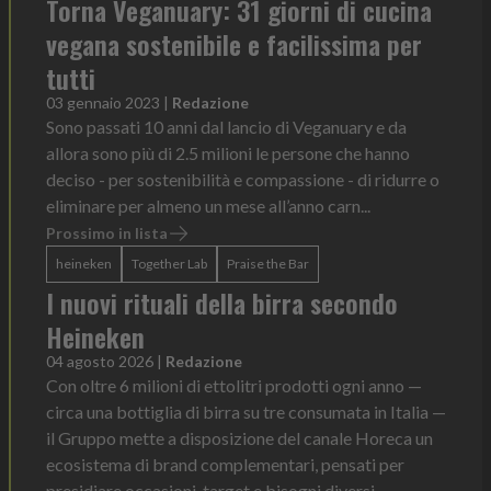
Torna Veganuary: 31 giorni di cucina
vegana sostenibile e facilissima per
tutti
03 gennaio 2023
|
Redazione
Sono passati 10 anni dal lancio di Veganuary e da
allora sono più di 2.5 milioni le persone che hanno
deciso - per sostenibilità e compassione - di ridurre o
eliminare per almeno un mese all’anno carn...
Prossimo in lista
heineken
Together Lab
Praise the Bar
I nuovi rituali della birra secondo
Heineken
04 agosto 2026
|
Redazione
Con oltre 6 milioni di ettolitri prodotti ogni anno —
circa una bottiglia di birra su tre consumata in Italia —
il Gruppo mette a disposizione del canale Horeca un
ecosistema di brand complementari, pensati per
presidiare occasioni, target e bisogni diversi