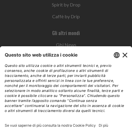
Spirit by Drop
Caffè by Drip
Gli altri mondi
Gbi News
Instoremag
Esplora il gruppo
Edra Edizioni
Edizioni LSWR
LSWR Group
Edra Edizioni
La Tribuna