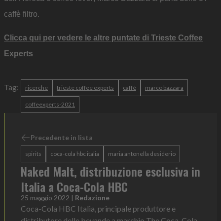
caffè filtro.
Clicca qui per vedere le altre puntate di Trieste Coffee
Experts
Tag:
ricerche
trieste coffee experts
caffè
marco bazzara
coffeexperts-2021
Precedente in lista
spirits
coca-cola hbc italia
maria antonella desiderio
Naked Malt, distribuzione esclusiva in
Italia a Coca-Cola HBC
25 maggio 2022
|
Redazione
Coca-Cola HBC Italia, principale produttore e
distributore delle bevande a marchio The Coca-Cola