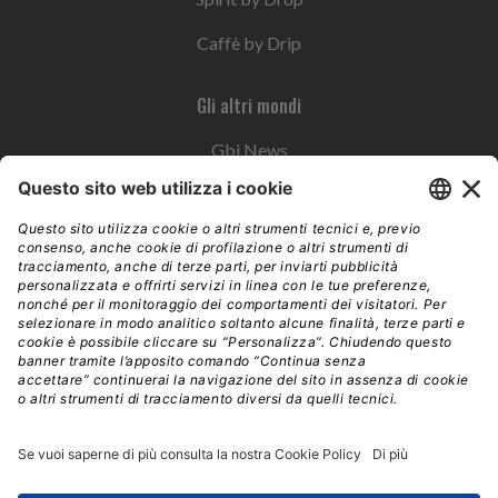
Caffè by Drip
Gli altri mondi
Gbi News
Instoremag
Esplora il gruppo
Edra Edizioni
Edizioni LSWR
LSWR Group
Edra Edizioni
La Tribuna