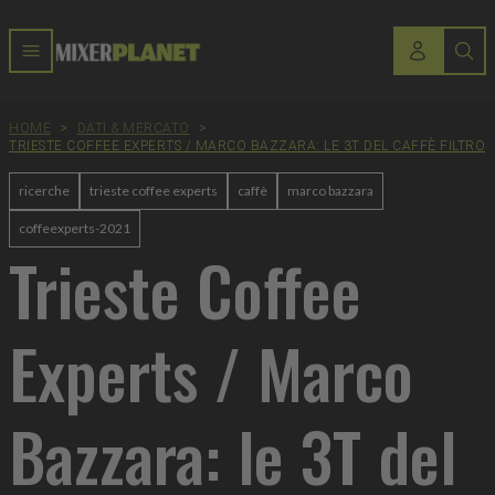
HOME
>
DATI & MERCATO
>
TRIESTE COFFEE EXPERTS / MARCO BAZZARA: LE 3T DEL CAFFÈ FILTRO
ricerche
trieste coffee experts
caffè
marco bazzara
coffeexperts-2021
Trieste Coffee
Experts / Marco
Bazzara: le 3T del