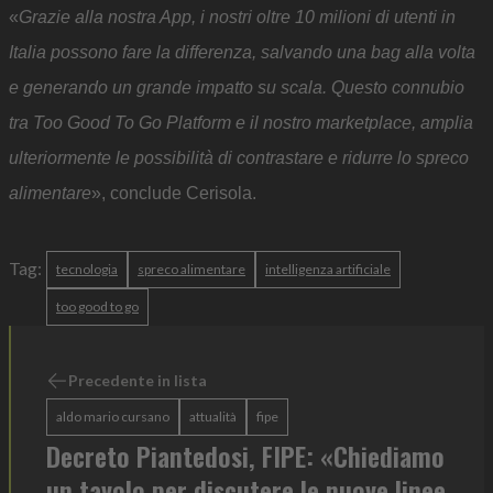
«
Grazie alla nostra App, i nostri oltre 10 milioni di utenti in
Italia possono fare la differenza, salvando una bag alla volta
e generando un grande impatto su scala. Questo connubio
tra Too Good To Go Platform e il nostro marketplace, amplia
ulteriormente le possibilità di contrastare e ridurre lo spreco
alimentare
», conclude Cerisola.
Tag:
tecnologia
spreco alimentare
intelligenza artificiale
too good to go
Precedente in lista
aldo mario cursano
attualità
fipe
Decreto Piantedosi, FIPE: «Chiediamo
un tavolo per discutere le nuove linee