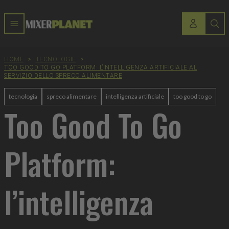
HOME
>
TECNOLOGIE
>
TOO GOOD TO GO PLATFORM: L’INTELLIGENZA ARTIFICIALE AL
SERVIZIO DELLO SPRECO ALIMENTARE
tecnologia
spreco alimentare
intelligenza artificiale
too good to go
Too Good To Go
Platform:
l’intelligenza