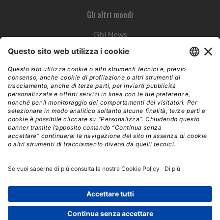
Gli altri mondi
Gbi News
Instoremag
Esplora il gruppo
Edra Edizioni
Edizioni LSWR
LSWR Group
Edra Edizioni
La Tribuna
Mixer è un prodotto del network Edra Edizioni. Direzione, amministrazione,
redazione, pubblicità | © Copyright 2026 – Tutti i diritti riservati | Partita IVA e C.F.
14392510963