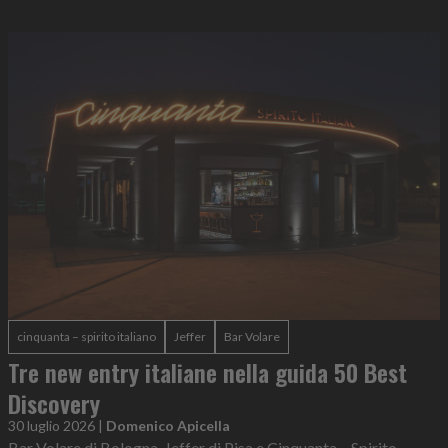
cinquanta – spirito italiano
Jeffer
Bar Volare
Tre new entry italiane nella guida 50 Best
Discovery
30 luglio 2026
|
Domenico Apicella
Bar Volare di Bologna, Jeffer di Pisa e Cinquanta – Spirito