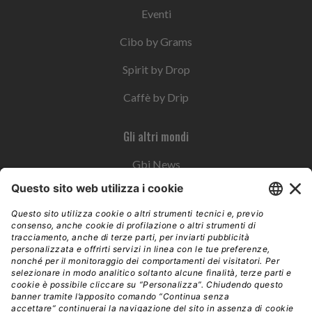
Eventi
Cibo by Grams
Spirit by Drop
Caffè by Drip
Gli altri mondi
Gbi News
Instoremag
Esplora il gruppo
Edra Edizioni
Edizioni LSWR