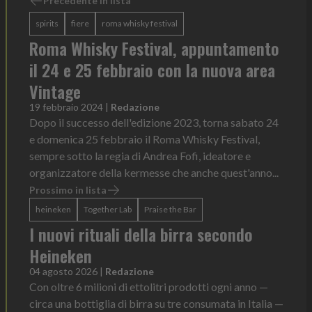
Precedente in lista
spirits
fiere
roma whisky festival
Roma Whisky Festival, appuntamento
il 24 e 25 febbraio con la nuova area
Vintage
19 febbraio 2024
|
Redazione
Dopo il successo dell'edizione 2023, torna sabato 24
e domenica 25 febbraio il Roma Whisky Festival,
sempre sotto la regia di Andrea Fofi, ideatore e
organizzatore della kermesse che anche quest'anno...
Prossimo in lista
heineken
Together Lab
Praise the Bar
I nuovi rituali della birra secondo
Heineken
04 agosto 2026
|
Redazione
Con oltre 6 milioni di ettolitri prodotti ogni anno —
circa una bottiglia di birra su tre consumata in Italia —