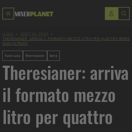
HOME
>
SPIRIT BY DROP
>
THERESIANER: ARRIVA IL FORMATO MEZZO LITRO PER QUATTRO BIRRE
NON FILTRATE
fuori casa
theresianer
birra
Theresianer: arriva
il formato mezzo
litro per quattro