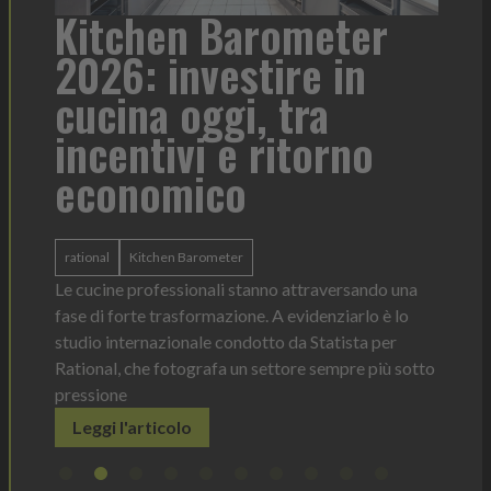
meter
Heinz Mayonnaise: 
e in
formato per ogni
ra
contesto di servizio
orno
Heinz Mayonnaise
Heinz
La novità di quest'anno è la Chef Bottle 1L:
ergonomica, con perfetta visibilità sul contenuto
dosaggio sempre sotto controllo
traversando una
Leggi l'articolo
denziarlo è lo
Statista per
e sempre più sotto