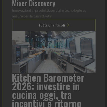
Mixer Discovery
Innovazioni in prodotti, servizi e tecnologie su
misura per la tua attività
Tutti gli articoli
r
Heinz Mayonnaise: un
formato per ogni
Tor
contesto di servizio
di 