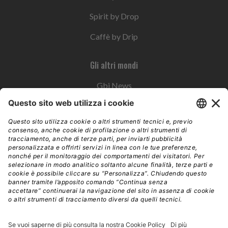
Spirit by Drop
Caffè by Drip
Gli altri mondi
Gbi News
Instoremag
Esplora il gruppo
Edra Edizioni
Edizioni LSWR
LSWR Group
Edra Edizioni