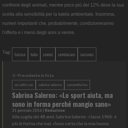
confronti degli animali, mentre poco più del 12% deve la sua
scelta alla sensibilità per la tutela ambientale. Insomma,
numeri importanti che, probabilmente, condizioneranno
l'offerta e i menù degli anni a venire.
Tag:
horeca
italia
vegani
vegetariani
eurispes
Precedente in lista
un caffe con
sabrina salerno
samantha fox
Sabrina Salerno: «Lo sport aiuta, ma
sono in forma perché mangio sano»
31 gennaio 2016
|
Redazione
Alla soglia dei 48 anni, Sabrina Salerno -classe 1968- è
più in forma che mai. «Sono certa che la mia buona