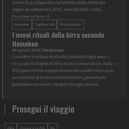
forma fisica dipenda soprattutto della dieta che
seguo da settembre 2015, nonché dalla costa...
Prossimo in lista
heineken
Together Lab
Praise the Bar
I nuovi rituali della birra secondo
Heineken
04 agosto 2026
|
Redazione
Con oltre 6 milioni di ettolitri prodotti ogni anno —
circa una bottiglia di birra su tre consumata in Italia —
il Gruppo mette a disposizione del canale Horeca un
ecosistema di brand complementari, pensati per
presidiare occasioni, target e bisogni diversi
Prosegui il viaggio
italia
cristina scocchia
illy