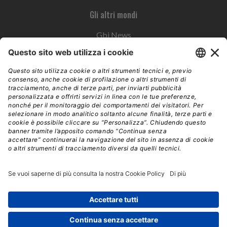
Gli altri mondi
Gbi News
Instoremag
Esplora il gruppo
Edra Edizioni
Edizioni LSWR
LSWR Group
Edra Edizioni
La Tribuna
Mixer è un prodotto del network Edra Edizioni. Direzione, amministrazione,
redazione, pubblicità | © Copyright 2026 – Tutti i diritti riservati | Partita IVA e C.F.
14392510963