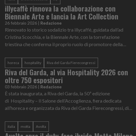
illycaffè rinnova la collaborazione con
Biennale Arte e lancia la Art Collection
26 febbraio 2026
|
Redazione
Rinnovato lo storico sodalizio tra illycaffè, guidata dall’ad
Cristina Scocchia, e la Biennale Arte, con la torrefazione
triestina che conferma il proprio ruolo di promotore della
bellezza attraverso...
horeca
hospitality
Riva del Garda Fierecongressi
Riva del Garda, al via Hospitality 2026 con
oltre 750 espositori
03 febbraio 2026
|
Redazione
È stata inaugurata, a Riva del Garda, la 50ª edizione
di Hospitality – Il Salone dell’Accoglienza, fiera dedicata
all’horeca e organizzata da Riva del Garda Fierecongressi, di
scena fino al 5 febbrai...
italia
motta
Avolta
Avolta apre il duty-free ibrido Motta Milano