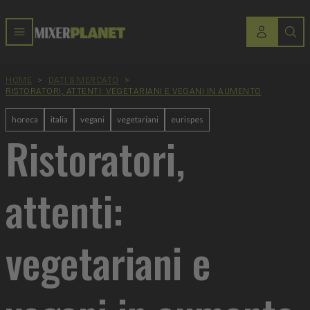
HOME
>
DATI & MERCATO
>
RISTORATORI, ATTENTI: VEGETARIANI E VEGANI IN AUMENTO
horeca
italia
vegani
vegetariani
eurispes
Ristoratori,
attenti:
vegetariani e