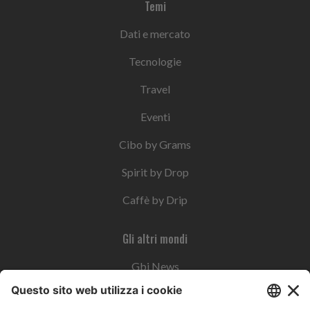
Temi
Dati e mercato
Tecnologie
Travel
Eventi
Cibo by Grams
Spirit by Drop
Caffè by Drip
Gli altri mondi
Gbi News
Instoremag